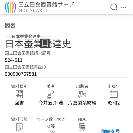
検索を開
メニ
本文へ移動
図書
日本蚕業発達史
日本蚕業発達史
国立国会図書館請求記号
524-611
国立国会図書館書誌ID
000000767581
資料種別
著者
出版者
出版年
図書
今井五介 著
片倉製糸紡績
昭和2
資料形態
ページ数・大き
NDC
さ等
詳細を見