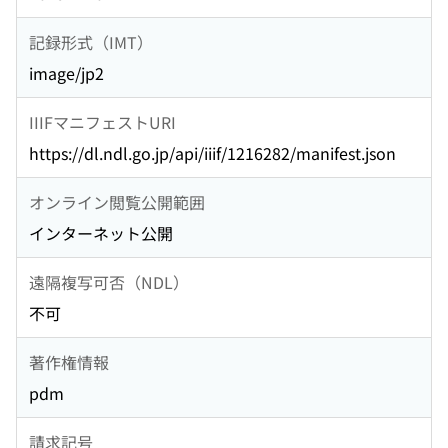
記録形式（IMT）
image/jp2
IIIFマニフェストURI
https://dl.ndl.go.jp/api/iiif/1216282/manifest.json
オンライン閲覧公開範囲
インターネット公開
遠隔複写可否（NDL）
不可
著作権情報
pdm
請求記号