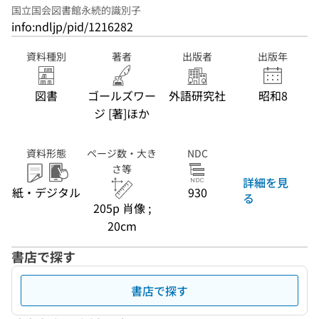
国立国会図書館永続的識別子
info:ndljp/pid/1216282
資料種別
著者
出版者
出版年
図書
ゴールズワー
外語研究社
昭和8
ジ [著]ほか
資料形態
ページ数・大き
NDC
さ等
詳細を見
紙・デジタル
930
る
205p 肖像 ;
20cm
書店で探す
書店で探す