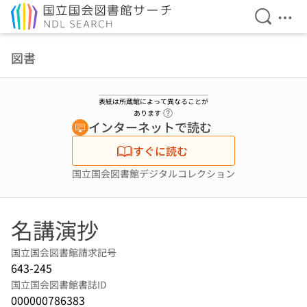
検索を開
メニ
本文へ移動
図書
表紙は所蔵館によって異なることが
ヘルプページへのリンク
あります
インターネットで読む
すぐに読む
国立国会図書館デジタルコレクション
名講演抄
国立国会図書館請求記号
643-245
国立国会図書館書誌ID
000000786383