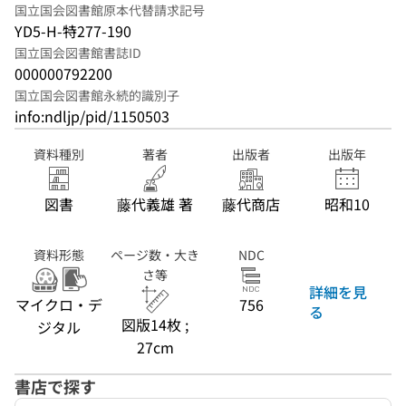
国立国会図書館原本代替請求記号
YD5-H-特277-190
国立国会図書館書誌ID
000000792200
国立国会図書館永続的識別子
info:ndljp/pid/1150503
資料種別
著者
出版者
出版年
図書
藤代義雄 著
藤代商店
昭和10
資料形態
ページ数・大き
NDC
さ等
詳細を見
マイクロ・デ
756
る
図版14枚 ;
ジタル
27cm
書店で探す