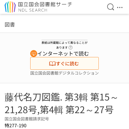
検索を開
メニ
本文へ移動
図書
表紙は所蔵館によって異なることが
ヘルプページへのリンク
あります
インターネットで読む
すぐに読む
国立国会図書館デジタルコレクション
藤代名刀図鑑. 第3輯 第15～
21,28号,第4輯 第22～27号
国立国会図書館請求記号
特277-190