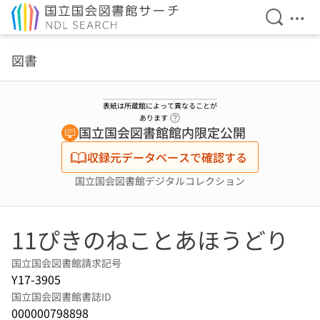
検索を開
メニ
本文へ移動
図書
表紙は所蔵館によって異なることが
ヘルプページへのリンク
あります
国立国会図書館館内限定公開
収録元データベースで確認する
国立国会図書館デジタルコレクション
11ぴきのねことあほうどり
国立国会図書館請求記号
Y17-3905
国立国会図書館書誌ID
000000798898