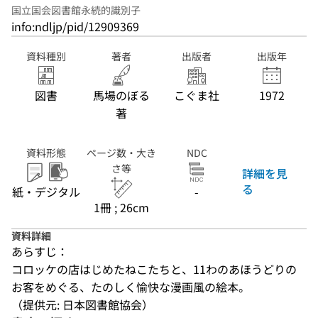
国立国会図書館永続的識別子
info:ndljp/pid/12909369
資料種別
著者
出版者
出版年
図書
馬場のぼる
こぐま社
1972
著
資料形態
ページ数・大き
NDC
さ等
詳細を見
る
紙・デジタル
-
1冊 ; 26cm
資料詳細
あらすじ：
コロッケの店はじめたねこたちと、11わのあほうどりの
お客をめぐる、たのしく愉快な漫画風の絵本。
（提供元: 日本図書館協会）