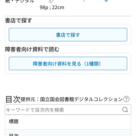
紙・デジタル
-
98p ; 22cm
書店で探す
書店で探す
障害者向け資料で読む
障害者向け資料を見る（1種類）
目次
提供元：国立国会図書館デジタルコレクション
ヘル
キー
標題
目次