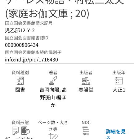
(家庭お伽文庫 ; 20)
国立国会図書館請求記号
児乙部12-Y-2
国立国会図書館書誌ID
000000806434
国立国会図書館永続的識別子
info:ndljp/pid/1716430
資料種別
著者
出版者
出版年
図書
吉岡向陽, 高
春陽堂
大正1
野斑山 編ほ
か
資料形態
ページ数・大き
NDC
さ等
詳細を見
る