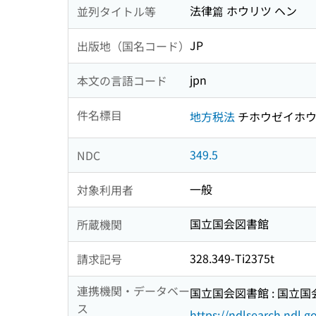
法律篇 ホウリツ ヘン
並列タイトル等
JP
出版地（国名コード）
jpn
本文の言語コード
件名標目
地方税法
チホウゼイホ
349.5
NDC
一般
対象利用者
国立国会図書館
所蔵機関
328.349-Ti2375t
請求記号
連携機関・データベー
国立国会図書館 : 国立
ス
https://ndlsearch.ndl.go