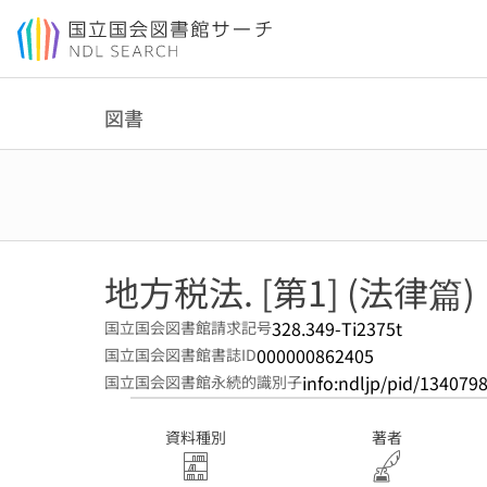
本文へ移動
図書
地方税法. [第1] (法律篇)
328.349-Ti2375t
国立国会図書館請求記号
000000862405
国立国会図書館書誌ID
info:ndljp/pid/134079
国立国会図書館永続的識別子
資料種別
著者