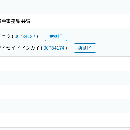
員会事務局 共編
チョウ
(
00784187
)
典拠
ザイセイ イインカイ
(
00784174
)
典拠