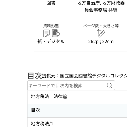
図書
地方自治庁, 地方財政委
員会事務局 共編
資料形態
ページ数・大きさ等
紙・デジタル
262p ; 22cm
目次
提供元：国立国会図書館デジタルコレク
キーワ
地方税法 法律篇
目次
地方税法/1