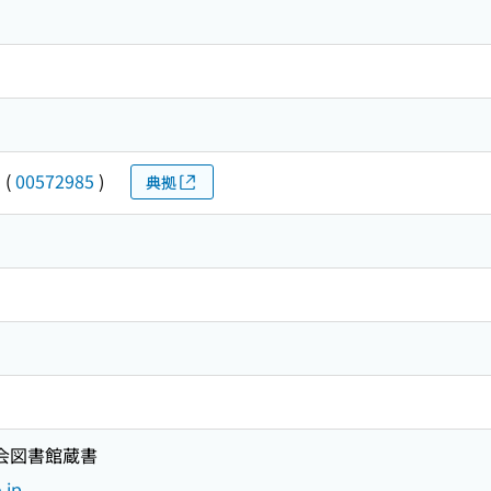
ウ
(
00572985
)
典拠
国会図書館蔵書
.jp