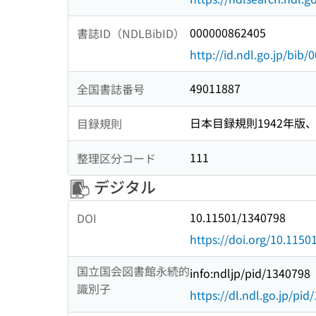
000000862405
書誌ID（NDLBibID）
http://id.ndl.go.jp/bib
49011887
全国書誌番号
日本目録規則1942年版、1
目録規則
111
整理区分コード
デジタル
10.11501/1340798
DOI
https://doi.org/10.115
国立国会図書館永続的
info:ndljp/pid/1340798
識別子
https://dl.ndl.go.jp/pi