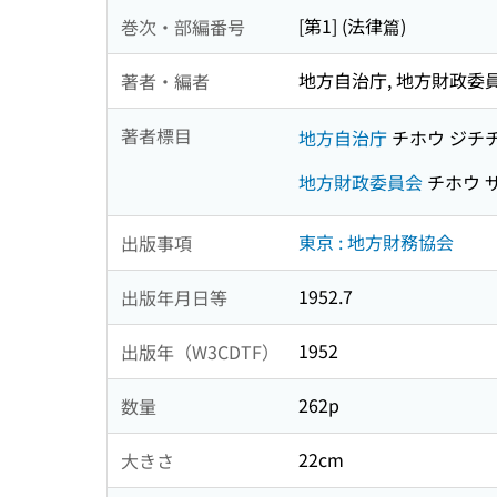
[第1] (法律篇)
巻次・部編番号
地方自治庁, 地方財政委
著者・編者
著者標目
地方自治庁
チホウ ジチ
地方財政委員会
チホウ 
東京 : 地方財務協会
出版事項
1952.7
出版年月日等
1952
出版年（W3CDTF）
262p
数量
22cm
大きさ