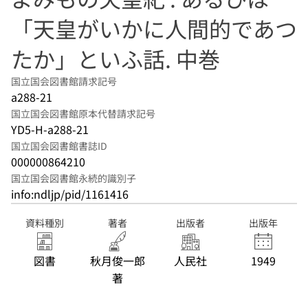
「天皇がいかに人間的であつ
たか」といふ話. 中巻
国立国会図書館請求記号
a288-21
国立国会図書館原本代替請求記号
YD5-H-a288-21
国立国会図書館書誌ID
000000864210
国立国会図書館永続的識別子
info:ndljp/pid/1161416
資料種別
著者
出版者
出版年
図書
秋月俊一郎
人民社
1949
著