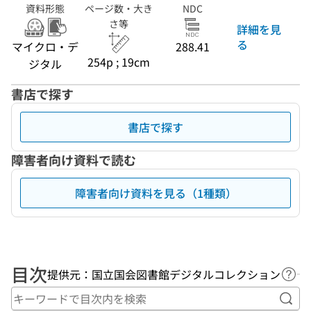
資料形態
ページ数・大き
NDC
さ等
詳細を見
る
マイクロ・デ
288.41
254p ; 19cm
ジタル
書店で探す
書店で探す
障害者向け資料で読む
障害者向け資料を見る（1種類）
目次
提供元：国立国会図書館デジタルコレクション
ヘル
キー