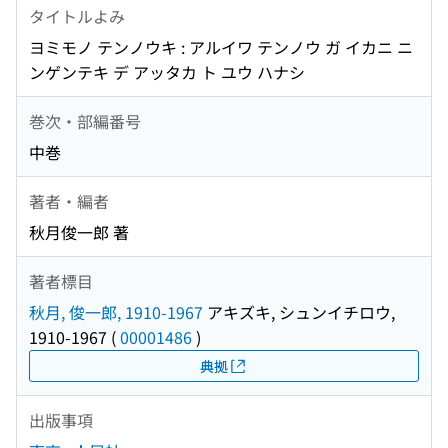
タイトルよみ
ヨミモノ テンノウキ : アルイワ テンノウ ガ イカニ ニ
ンゲンテキ デ アッタカ ト ユウ ハナシ
巻次・部編番号
中巻
著者・編者
秋月俊一郎 著
著者標目
秋月, 俊一郎, 1910-1967
アキズキ, シュンイチロウ,
1910-1967
(
00001486
)
典拠
出版事項