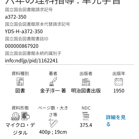
国立国会図書館請求記号
a372-350
国立国会図書館原本代替請求記号
YD5-H-a372-350
国立国会図書館書誌ID
000000867920
国立国会図書館永続的識別子
info:ndljp/pid/1162241
資料種別
著者
出版者
出版年
図書
金子淳一 著
明治図書出版
1950
資料形態
ページ数・大き
NDC
さ等
詳細を見
る
マイクロ・デ
375.4
400p ; 19cm
ジタル