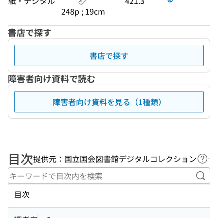
紙・デジタル
421.3
248p ; 19cm
書店で探す
書店で探す
障害者向け資料で読む
障害者向け資料を見る（1種類）
目次
提供元：国立国会図書館デジタルコレクション
ヘル
キー
目次