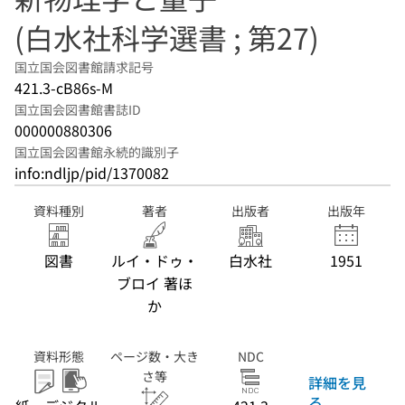
(白水社科学選書 ; 第27)
国立国会図書館請求記号
421.3-cB86s-M
国立国会図書館書誌ID
000000880306
国立国会図書館永続的識別子
info:ndljp/pid/1370082
資料種別
著者
出版者
出版年
図書
ルイ・ドゥ・
白水社
1951
ブロイ 著ほ
か
資料形態
ページ数・大き
NDC
さ等
詳細を見
る