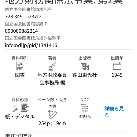
国立国会図書館請求記号
328.349-Ti237t2
国立国会図書館書誌ID
000000882214
国立国会図書館永続的識別子
info:ndljp/pid/1341416
資料種別
著者
出版者
出版年
図書
地方財政委員
芹田東光社
1949
会事務局 編
資料形態
ページ数・大き
NDC
さ等
詳細を見
る
紙・デジタル
349.5
254p ; 19cm
書店で探す