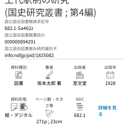
(国史研究叢書 ; 第4編)
国立国会図書館請求記号
682.1-Sa462z
国立国会図書館書誌ID
000000894291
国立国会図書館永続的識別子
info:ndljp/pid/1825082
資料種別
著者
出版者
出版年
図書
坂本太郎 著
至文堂
1928
資料形態
ページ数・大き
NDC
さ等
詳細を見
る
紙・デジタル
682.1
271p ; 23cm