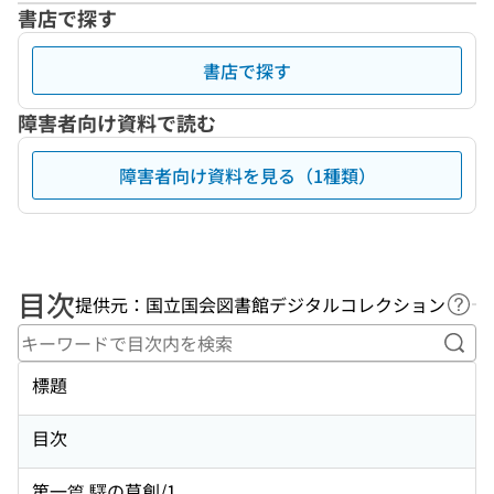
書店で探す
書店で探す
障害者向け資料で読む
障害者向け資料を見る（1種類）
目次
提供元：国立国会図書館デジタルコレクション
ヘル
キー
標題
目次
第一篇 驛の草創/1