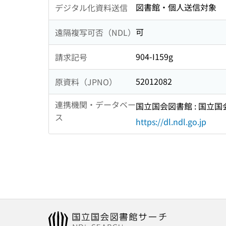
図書館・個人送信対象
デジタル化資料送信
可
遠隔複写可否（NDL）
904-I159g
請求記号
52012082
原資料（JPNO）
連携機関・データベー
国立国会図書館 : 国立
ス
https://dl.ndl.go.jp