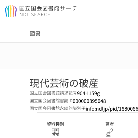
本文へ移動
図書
現代芸術の破産
904-I159g
国立国会図書館請求記号
000000895048
国立国会図書館書誌ID
info:ndljp/pid/188008
国立国会図書館永続的識別子
資料種別
著者