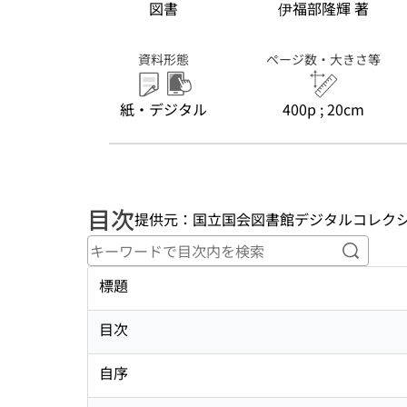
図書
伊福部隆輝 著
資料形態
ページ数・大きさ等
紙・デジタル
400p ; 20cm
目次
提供元：国立国会図書館デジタルコレク
キーワ
標題
目次
自序