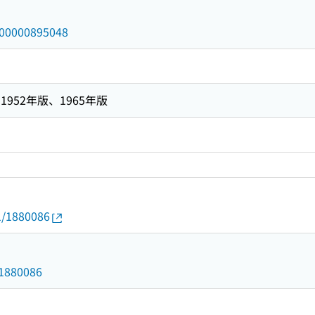
/000000895048
952年版、1965年版
01/1880086
d/1880086