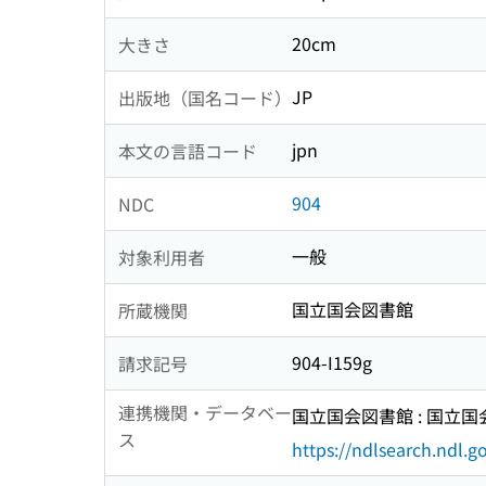
20cm
大きさ
JP
出版地（国名コード）
jpn
本文の言語コード
904
NDC
一般
対象利用者
国立国会図書館
所蔵機関
904-I159g
請求記号
連携機関・データベー
国立国会図書館 : 国立
ス
https://ndlsearch.ndl.go