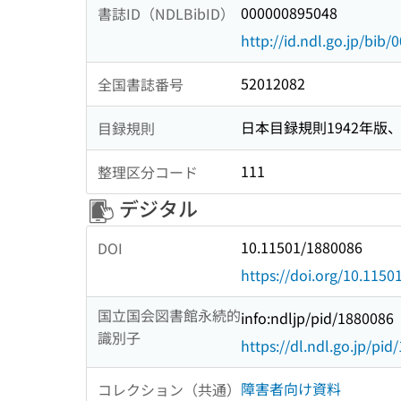
000000895048
書誌ID（NDLBibID）
http://id.ndl.go.jp/bib
52012082
全国書誌番号
日本目録規則1942年版、1
目録規則
111
整理区分コード
デジタル
10.11501/1880086
DOI
https://doi.org/10.115
国立国会図書館永続的
info:ndljp/pid/1880086
識別子
https://dl.ndl.go.jp/pi
障害者向け資料
コレクション（共通）