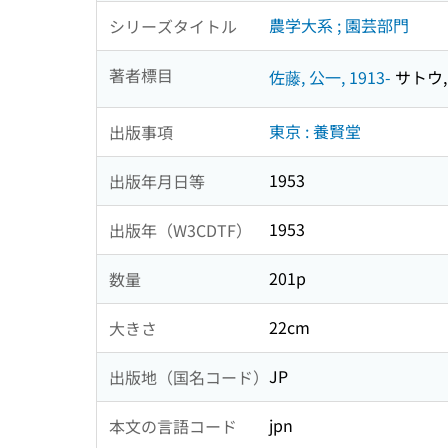
農学大系 ; 園芸部門
シリーズタイトル
著者標目
佐藤, 公一, 1913-
サトウ, 
東京 : 養賢堂
出版事項
1953
出版年月日等
1953
出版年（W3CDTF）
201p
数量
22cm
大きさ
JP
出版地（国名コード）
jpn
本文の言語コード