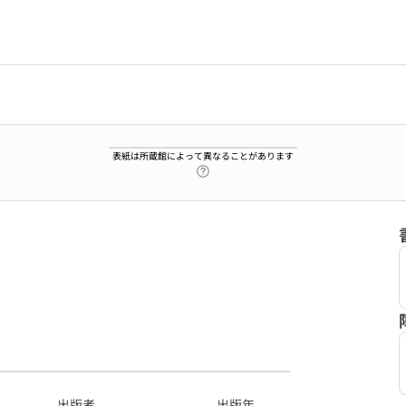
表紙は所蔵館によって異なることがあります
ヘルプページへのリンク
9
出版者
出版年