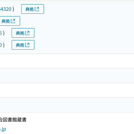
64320
)
典拠
典拠
6
)
典拠
0
)
典拠
国会図書館蔵書
.jp