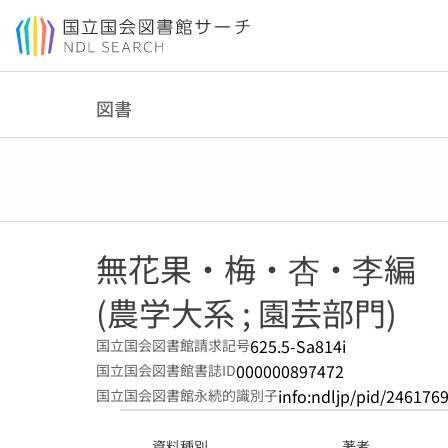
本文へ移動
図書
無花果・梅・杏・李編
(農学大系 ; 園芸部門)
625.5-Sa814i
国立国会図書館請求記号
000000897472
国立国会図書館書誌ID
info:ndljp/pid/246176
国立国会図書館永続的識別子
資料種別
著者