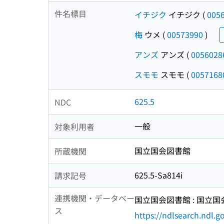
件名標目
イチジク
イチジク
(
005
梅
ウメ
(
00573990
)
アンズ
アンズ
(
0056028
スモモ
スモモ
(
0057168
625.5
NDC
一般
対象利用者
国立国会図書館
所蔵機関
625.5-Sa814i
請求記号
連携機関・データベー
国立国会図書館 : 国立
ス
https://ndlsearch.ndl.go