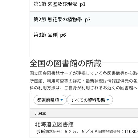
第1節 來歷及び現況
p1
第2節 無花果の植物學
p3
第3節 品種
p6
全国の図書館の所蔵
国立国会図書館サーチが連携している各図書館等から取
所蔵館、利用可否等の詳細・最新状況は情報提供元の各
料の利用方法は、ご自身が利用されるお近くの図書館
北日本
北海道立図書館
紙
６２５．５／ＳＡ
11030
請求記号：
図書登録番号：