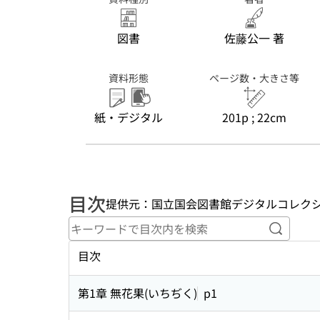
図書
佐藤公一 著
資料形態
ページ数・大きさ等
紙・デジタル
201p ; 22cm
目次
提供元：国立国会図書館デジタルコレク
キーワ
目次
第1章 無花果(いちぢく)
p1