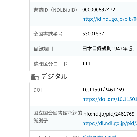
000000897472
書誌ID（NDLBibID）
http://id.ndl.go.jp/bib
53001537
全国書誌番号
日本目録規則1942年版、1
目録規則
111
整理区分コード
デジタル
10.11501/2461769
DOI
https://doi.org/10.115
国立国会図書館永続的
info:ndljp/pid/2461769
識別子
https://dl.ndl.go.jp/pi