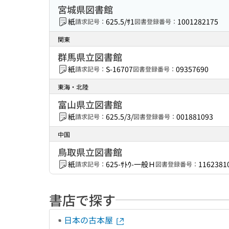
宮城県図書館
紙
625.5/ｻ1
1001282175
請求記号：
図書登録番号：
関東
群馬県立図書館
紙
S-16707
09357690
請求記号：
図書登録番号：
東海・北陸
富山県立図書館
紙
625.5/3/
001881093
請求記号：
図書登録番号：
中国
鳥取県立図書館
紙
625-ｻﾄｳ-一般Ｈ
1162381
請求記号：
図書登録番号：
書店で探す
日本の古本屋