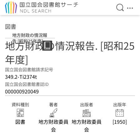
検索を開
メニ
本文へ移動
図書
地方財政の情況報
告 [昭和25年度]
地方財政の情況報告. [昭和25
年度]
国立国会図書館請求記号
349.2-Ti2374t
国立国会図書館書誌ID
000000920049
資料種別
著者
出版者
出版年
図書
地方財政委員
地方財政委員
[1950]
会
会