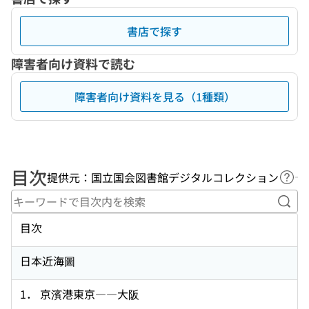
書店で探す
障害者向け資料で読む
障害者向け資料を見る（1種類）
目次
提供元：国立国会図書館デジタルコレクション
ヘル
キー
目次
日本近海圖
1． 京濱港東京――大阪