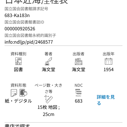
国立国会図書館請求記号
683-Ka183n
国立国会図書館書誌ID
000000920526
国立国会図書館永続的識別子
info:ndljp/pid/2468577
資料種別
著者
出版者
出版年
図書
海文堂
海文堂
1954
資料形態
ページ数・大き
NDC
さ等
詳細を見
紙・デジタル
683
る
15枚 地図 ;
25cm
書店で探す