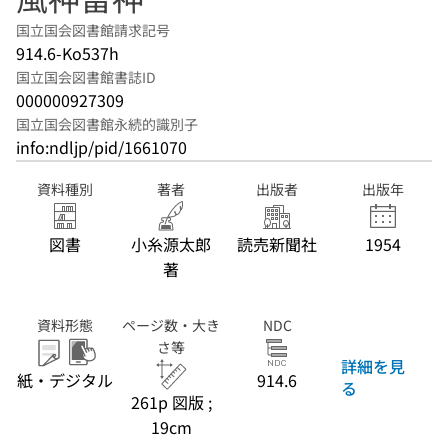
国立国会図書館請求記号
914.6-Ko537h
国立国会図書館書誌ID
000000927309
国立国会図書館永続的識別子
info:ndljp/pid/1661070
資料種別
著者
出版者
出版年
図書
小糸源太郎
読売新聞社
1954
著
資料形態
ページ数・大き
NDC
さ等
詳細を見
紙・デジタル
914.6
る
261p 図版 ;
19cm