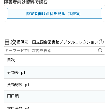
障害者向け資料で読む
障害者向け資料を見る（1種類）
目次
提供元：国立国会図書館デジタルコレクション
ヘル
キー
目次
分類表
p1
魚類総説
p1
円口類
穿口蓋類
p4