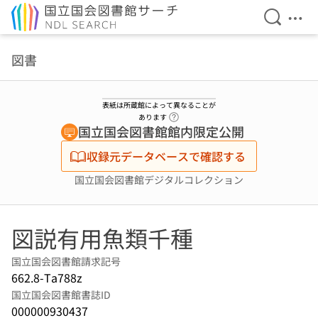
検索を開
メニ
本文へ移動
図書
表紙は所蔵館によって異なることが
ヘルプページへのリンク
あります
国立国会図書館館内限定公開
収録元データベースで確認する
国立国会図書館デジタルコレクション
図説有用魚類千種
国立国会図書館請求記号
662.8-Ta788z
国立国会図書館書誌ID
000000930437