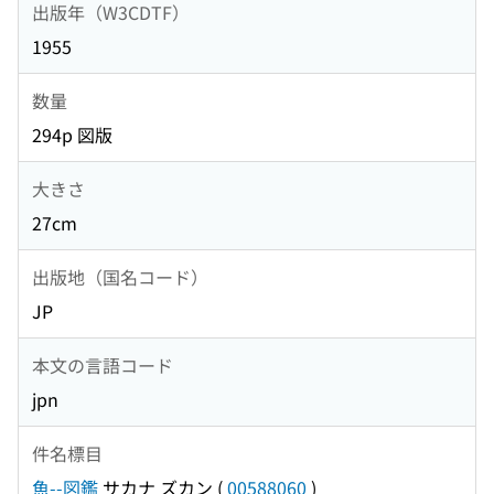
出版年（W3CDTF）
1955
数量
294p 図版
大きさ
27cm
出版地（国名コード）
JP
本文の言語コード
jpn
件名標目
魚--図鑑
サカナ ズカン
(
00588060
)