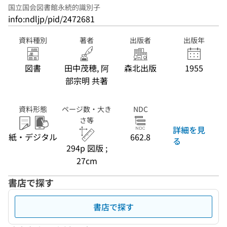
国立国会図書館永続的識別子
info:ndljp/pid/2472681
資料種別
著者
出版者
出版年
図書
田中茂穂, 阿
森北出版
1955
部宗明 共著
資料形態
ページ数・大き
NDC
さ等
詳細を見
紙・デジタル
662.8
る
294p 図版 ;
27cm
書店で探す
書店で探す