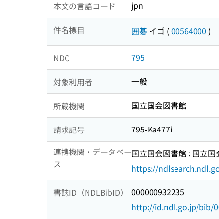
jpn
本文の言語コード
件名標目
囲碁
イゴ
(
00564000
)
795
NDC
一般
対象利用者
国立国会図書館
所蔵機関
795-Ka477i
請求記号
連携機関・データベー
国立国会図書館 : 国立
ス
https://ndlsearch.ndl.go
000000932235
書誌ID（NDLBibID）
http://id.ndl.go.jp/bib