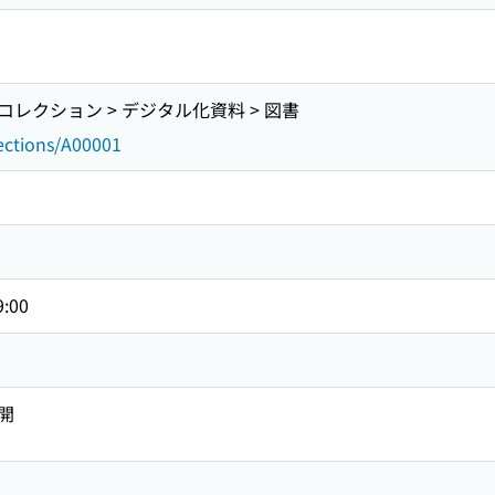
レクション > デジタル化資料 > 図書
lections/A00001
9:00
開