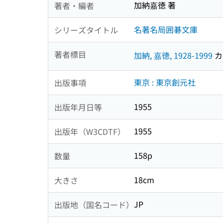
加納嘉徳 著
著者・編者
名著名局囲碁文庫
シリーズタイトル
著者標目
加納, 嘉徳, 1928-1999
カノ
東京 : 東京創元社
出版事項
1955
出版年月日等
1955
出版年（W3CDTF）
158p
数量
18cm
大きさ
JP
出版地（国名コード）