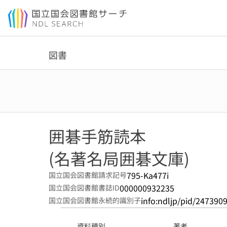
本文へ移動
図書
囲碁手筋読本
(名著名局囲碁文庫)
795-Ka477i
国立国会図書館請求記号
000000932235
国立国会図書館書誌ID
info:ndljp/pid/247390
国立国会図書館永続的識別子
資料種別
著者