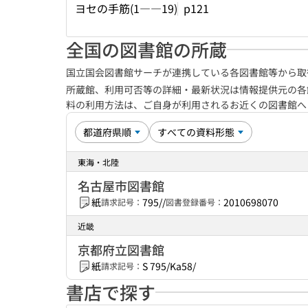
ヨセの手筋(1――19)
p121
全国の図書館の所蔵
国立国会図書館サーチが連携している各図書館等から取
所蔵館、利用可否等の詳細・最新状況は情報提供元の各
料の利用方法は、ご自身が利用されるお近くの図書館
東海・北陸
名古屋市図書館
紙
795//
2010698070
請求記号：
図書登録番号：
近畿
京都府立図書館
紙
S 795/Ka58/
請求記号：
書店で探す