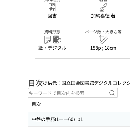
図書
加納嘉徳 著
資料形態
ページ数・大きさ等
紙・デジタル
158p ; 18cm
目次
提供元：国立国会図書館デジタルコレク
キーワ
目次
中盤の手筋(1――60)
p1