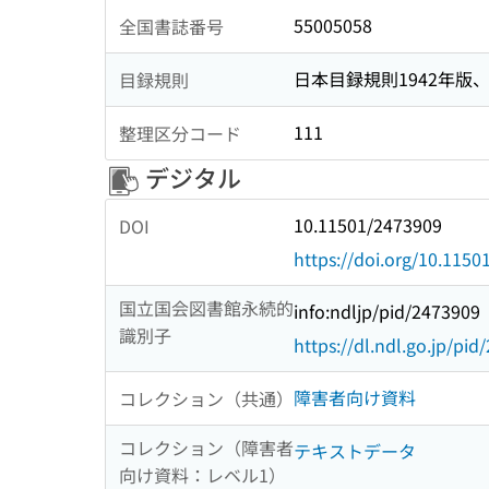
55005058
全国書誌番号
日本目録規則1942年版、1
目録規則
111
整理区分コード
デジタル
10.11501/2473909
DOI
https://doi.org/10.115
国立国会図書館永続的
info:ndljp/pid/2473909
識別子
https://dl.ndl.go.jp/pi
障害者向け資料
コレクション（共通）
コレクション（障害者
テキストデータ
向け資料：レベル1）