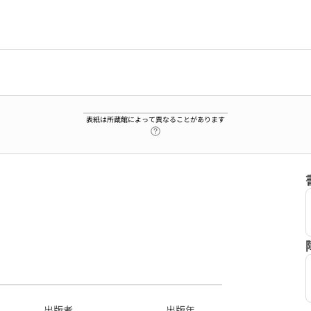
表紙は所蔵館によって異なることがあります
ヘルプページへのリンク
9
出版者
出版年