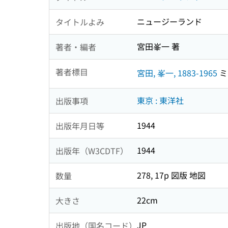
ニュージーランド
タイトルよみ
宮田峯一 著
著者・編者
著者標目
宮田, 峯一, 1883-1965
ミヤ
東京 : 東洋社
出版事項
1944
出版年月日等
1944
出版年（W3CDTF）
278, 17p 図版 地図
数量
22cm
大きさ
JP
出版地（国名コード）