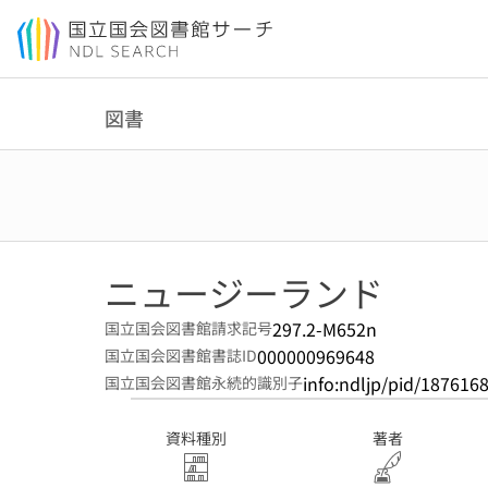
本文へ移動
図書
ニュージーランド
297.2-M652n
国立国会図書館請求記号
000000969648
国立国会図書館書誌ID
info:ndljp/pid/187616
国立国会図書館永続的識別子
資料種別
著者