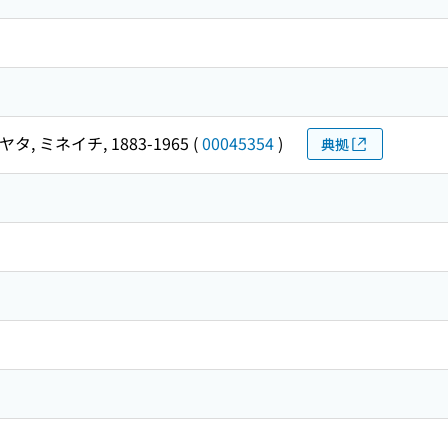
タ, ミネイチ, 1883-1965
(
00045354
)
典拠