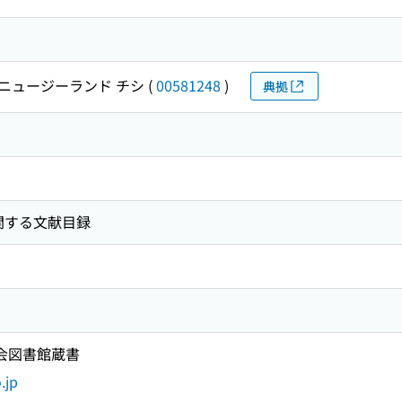
ニュージーランド チシ
(
00581248
)
典拠
関する文献目録
国会図書館蔵書
.jp