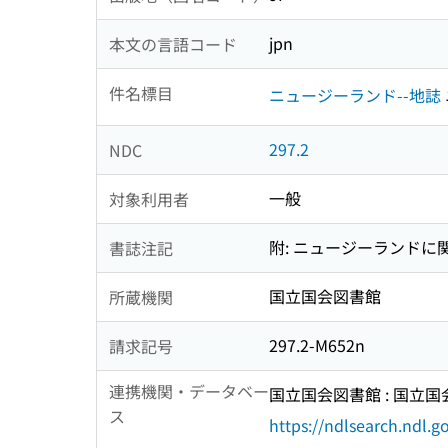
jpn
本文の言語コード
件名標目
ニュージーランド--地誌
297.2
NDC
一般
対象利用者
附: ニュージーランドに
書誌注記
国立国会図書館
所蔵機関
297.2-M652n
請求記号
連携機関・データベー
国立国会図書館 : 国立
ス
https://ndlsearch.ndl.go