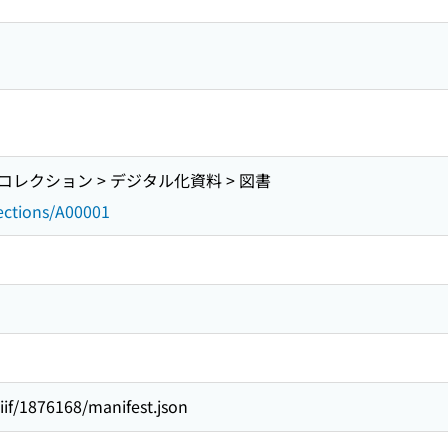
レクション > デジタル化資料 > 図書
lections/A00001
/iiif/1876168/manifest.json