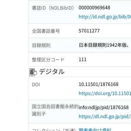
000000969648
書誌ID（NDLBibID）
http://id.ndl.go.jp/bib
57011277
全国書誌番号
日本目録規則1942年版、1
目録規則
111
整理区分コード
デジタル
10.11501/1876168
DOI
https://doi.org/10.115
国立国会図書館永続的
info:ndljp/pid/1876168
識別子
https://dl.ndl.go.jp/pi
障害者向け資料
コレクション（共通）