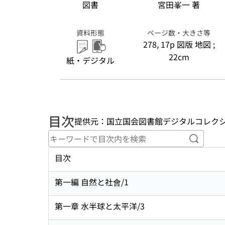
図書
宮田峯一 著
資料形態
ページ数・大きさ等
278, 17p 図版 地図 ;
22cm
紙・デジタル
目次
提供元：国立国会図書館デジタルコレク
キーワ
目次
第一編 自然と社會/1
第一章 水半球と太平洋/3