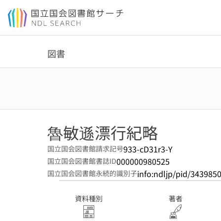
本文へ移動
図書
魯敏遜漂行紀略
933-cD31r3-Y
国立国会図書館請求記号
000000980525
国立国会図書館書誌ID
info:ndljp/pid/343985
国立国会図書館永続的識別子
資料種別
著者