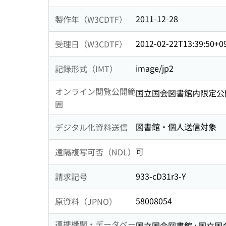
2011-12-28
製作年（W3CDTF）
2012-02-22T13:39:50+0
受理日（W3CDTF）
image/jp2
記録形式（IMT）
オンライン閲覧公開範
国立国会図書館内限定公
囲
図書館・個人送信対象
デジタル化資料送信
可
遠隔複写可否（NDL）
933-cD31r3-Y
請求記号
58008054
原資料（JPNO）
連携機関・データベー
国立国会図書館 : 国立