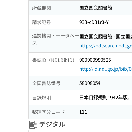
国立国会図書館
所蔵機関
933-cD31r3-Y
請求記号
連携機関・データベー
国立国会図書館 : 国立
ス
https://ndlsearch.ndl.go
000000980525
書誌ID（NDLBibID）
http://id.ndl.go.jp/bib
58008054
全国書誌番号
日本目録規則1942年版、1
目録規則
111
整理区分コード
デジタル