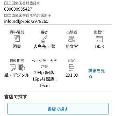
国立国会図書館書誌ID
000000985427
国立国会図書館永続的識別子
info:ndljp/pid/2978265
資料種別
著者
出版者
出版年
図書
大島亮吉 著
朋文堂
1958
資料形態
ページ数・大き
NDC
さ等
詳細を見
294p (図版
紙・デジタル
291.09
る
16p共) 図版 ;
19cm
書店で探す
書店で探す