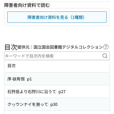
障害者向け資料で読む
障害者向け資料を見る（1種類）
目次
提供元：国立国会図書館デジタルコレクション
ヘル
キー
目次
序 槙有恒
p1
石狩岳より石狩川に沿うて
p27
クヮウンナイを溯って
p30