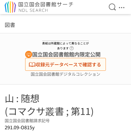
検索を開
メニ
本文へ移動
図書
表紙は所蔵館によって異なることが
ヘルプページへのリンク
あります
国立国会図書館館内限定公開
収録元データベースで確認する
国立国会図書館デジタルコレクション
山 : 随想
(コマクサ叢書 ; 第11)
国立国会図書館請求記号
291.09-O815y