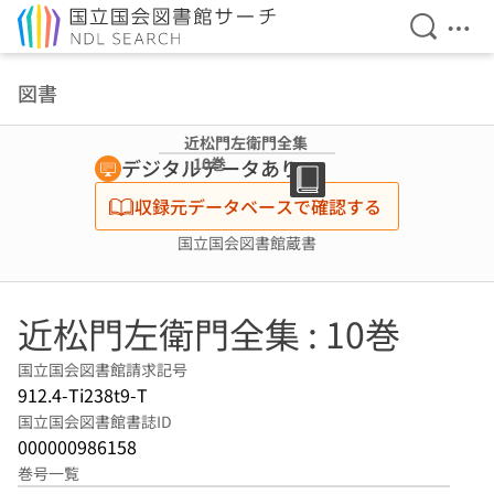
検索を開
メニ
本文へ移動
図書
近松門左衛門全集
: 10巻
デジタルデータあり
収録元データベースで確認する
国立国会図書館蔵書
近松門左衛門全集 : 10巻
国立国会図書館請求記号
912.4-Ti238t9-T
国立国会図書館書誌ID
000000986158
巻号一覧