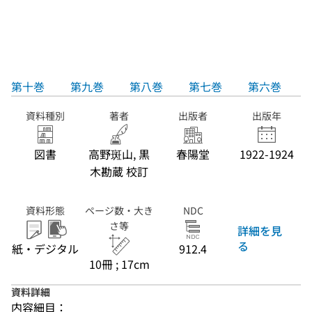
第十巻
第九巻
第八巻
第七巻
第六巻
資料種別
著者
出版者
出版年
図書
高野斑山, 黒
春陽堂
1922-1924
木勘蔵 校訂
資料形態
ページ数・大き
NDC
さ等
詳細を見
る
紙・デジタル
912.4
10冊 ; 17cm
資料詳細
内容細目：