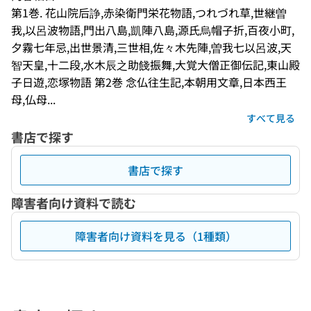
第1巻. 花山院后諍,赤染衛門栄花物語,つれづれ草,世継曽
我,以呂波物語,門出八島,凱陣八島,源氏烏帽子折,百夜小町,
夕霧七年忌,出世景清,三世相,佐々木先陣,曽我七以呂波,天
智天皇,十二段,水木辰之助餞振舞,大覚大僧正御伝記,東山殿
子日遊,恋塚物語 第2巻 念仏往生記,本朝用文章,日本西王
母,仏母...
すべて見る
書店で探す
書店で探す
障害者向け資料で読む
障害者向け資料を見る（1種類）