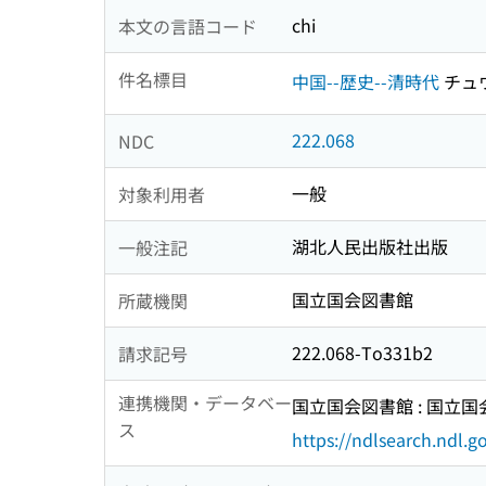
chi
本文の言語コード
件名標目
中国--歴史--清時代
チュ
222.068
NDC
一般
対象利用者
湖北人民出版社出版
一般注記
国立国会図書館
所蔵機関
222.068-To331b2
請求記号
連携機関・データベー
国立国会図書館 : 国立
ス
https://ndlsearch.ndl.go