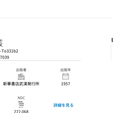
叢
8-To331b2
7039
出版者
出版年
新華書店武漢発行所
1957
NDC
詳細を見る
222.068