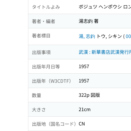
ボジュツ ヘンポウシ ロ
タイトルよみ
湯志鈞 著
著者・編者
著者標目
湯, 志鈞
トウ, シキン
(
00
武漢 : 新華書店武漢発行
出版事項
1957
出版年月日等
1957
出版年（W3CDTF）
322p 図版
数量
21cm
大きさ
CN
出版地（国名コード）