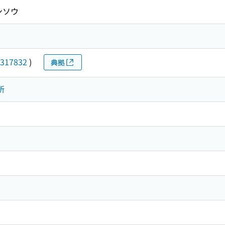
ンソウ
317832
)
典拠
所