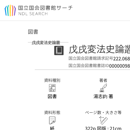
本文へ移動
図書
戊戌変法史論叢
戊戌変法史論
222.06
国立国会図書館請求記号
00000098
国立国会図書館書誌ID
資料種別
著者
図書
湯志鈞 著
資料形態
ページ数・大きさ等
紙
322p 図版 ; 21cm