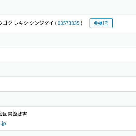
ウゴク レキシ シンジダイ
(
00573835
)
典拠
国会図書館蔵書
.jp