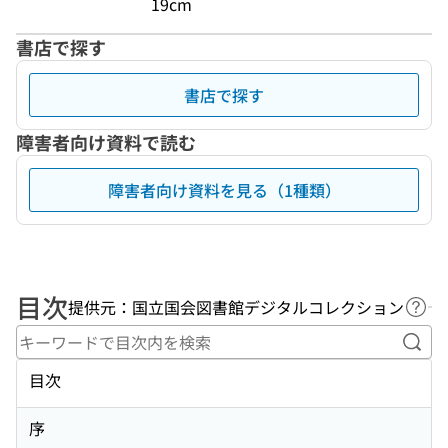
19cm
書店で探す
書店で探す
障害者向け資料で読む
障害者向け資料を見る（1種類）
目次
提供元：国立国会図書館デジタルコレクション
ヘル
キー
目次
序