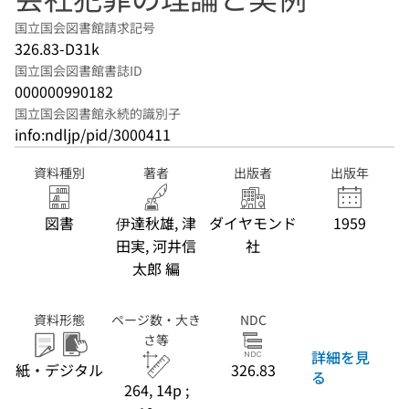
国立国会図書館請求記号
326.83-D31k
国立国会図書館書誌ID
000000990182
国立国会図書館永続的識別子
info:ndljp/pid/3000411
資料種別
著者
出版者
出版年
図書
伊達秋雄, 津
ダイヤモンド
1959
田実, 河井信
社
太郎 編
資料形態
ページ数・大き
NDC
さ等
詳細を見
紙・デジタル
326.83
る
264, 14p ;