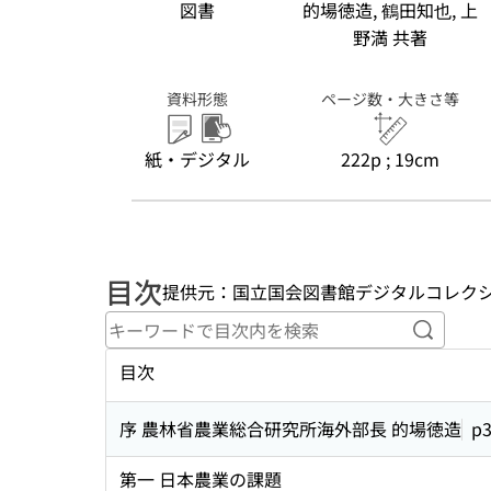
図書
的場徳造, 鶴田知也, 上
野満 共著
資料形態
ページ数・大きさ等
紙・デジタル
222p ; 19cm
目次
提供元：国立国会図書館デジタルコレク
キーワ
目次
序 農林省農業総合研究所海外部長 的場徳造
p
第一 日本農業の課題