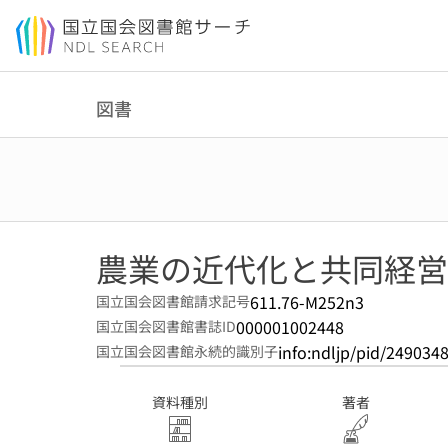
本文へ移動
図書
農業の近代化と共同経営 
611.76-M252n3
国立国会図書館請求記号
000001002448
国立国会図書館書誌ID
info:ndljp/pid/249034
国立国会図書館永続的識別子
資料種別
著者