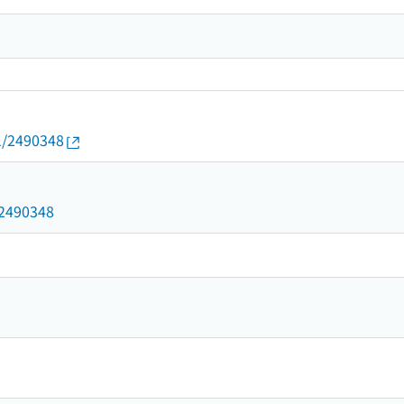
01/2490348
d/2490348