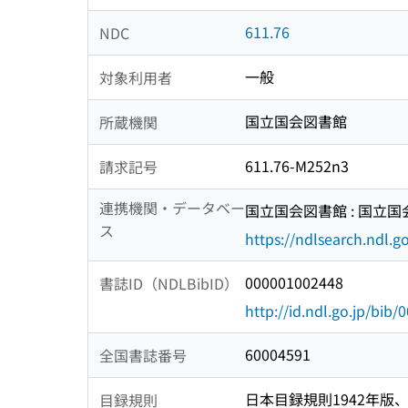
611.76
NDC
一般
対象利用者
国立国会図書館
所蔵機関
611.76-M252n3
請求記号
連携機関・データベー
国立国会図書館 : 国立
ス
https://ndlsearch.ndl.go
000001002448
書誌ID（NDLBibID）
http://id.ndl.go.jp/bib
60004591
全国書誌番号
日本目録規則1942年版、1
目録規則