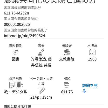
国立国会図書館請求記号
611.76-M252n
国立国会図書館書誌ID
000001003025
国立国会図書館永続的識別子
info:ndljp/pid/2490524
資料種別
著者
出版者
出版年
図書
的場徳造, 藤
文教書院
1960
井信雄 共編
資料形態
ページ数・大き
NDC
さ等
詳細を見
る
紙・デジタル
611.76
214p ; 19cm
資料に関する注記