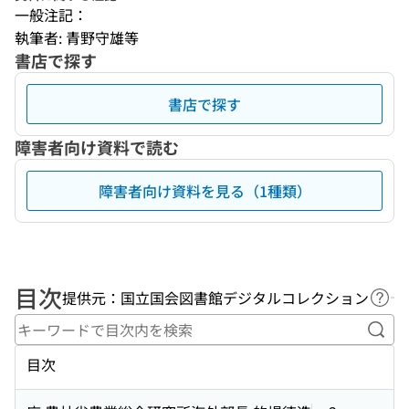
一般注記：
執筆者: 青野守雄等
書店で探す
書店で探す
障害者向け資料で読む
障害者向け資料を見る（1種類）
目次
提供元：国立国会図書館デジタルコレクション
ヘル
キー
目次