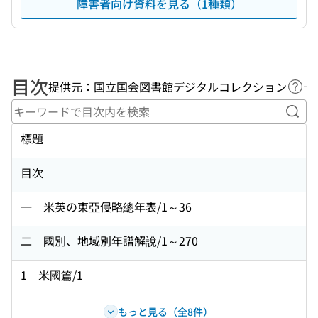
障害者向け資料を見る（1種類）
目次
提供元：国立国会図書館デジタルコレクション
ヘル
キー
標題
目次
一 米英の東亞侵略總年表/1～36
二 國別、地域別年譜解說/1～270
1 米國篇/1
もっと見る（全8件）