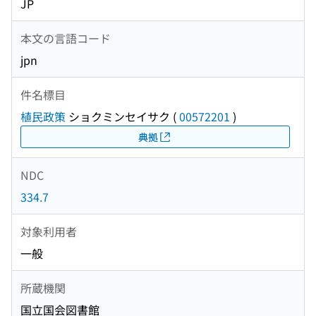
JP
本文の言語コード
jpn
件名標目
植民政策
ショクミンセイサク
(
00572201
)
典拠
NDC
334.7
対象利用者
一般
所蔵機関
国立国会図書館