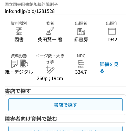
国立国会図書館永続的識別子
info:ndljp/pid/1281528
資料種別
著者
出版者
出版年
図書
柴田賢一 著
都書房
1942
資料形態
ページ数・大き
NDC
さ等
詳細を見
る
紙・デジタル
334.7
260p ; 19cm
書店で探す
書店で探す
障害者向け資料で読む