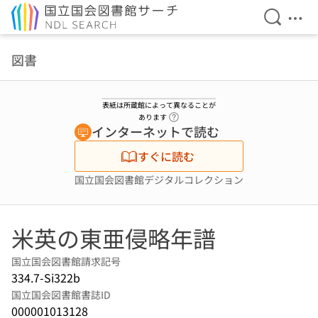
検索を開
メニ
本文へ移動
図書
表紙は所蔵館によって異なることが
ヘルプページへのリンク
あります
インターネットで読む
すぐに読む
国立国会図書館デジタルコレクション
米英の東亜侵略年譜
国立国会図書館請求記号
334.7-Si322b
国立国会図書館書誌ID
000001013128