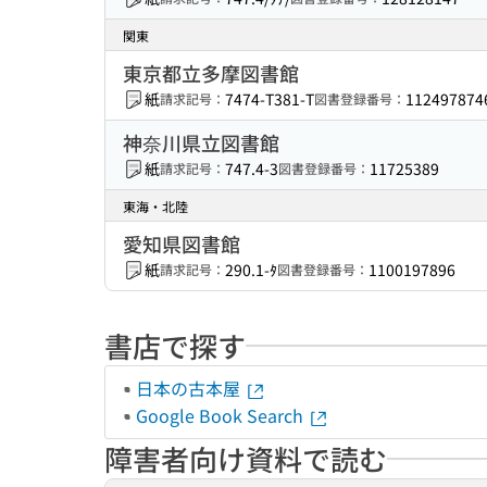
関東
東京都立多摩図書館
紙
7474-T381-T
112497874
請求記号：
図書登録番号：
神奈川県立図書館
紙
747.4-3
11725389
請求記号：
図書登録番号：
東海・北陸
愛知県図書館
紙
290.1-ﾀ
1100197896
請求記号：
図書登録番号：
書店で探す
日本の古本屋
Google Book Search
障害者向け資料で読む