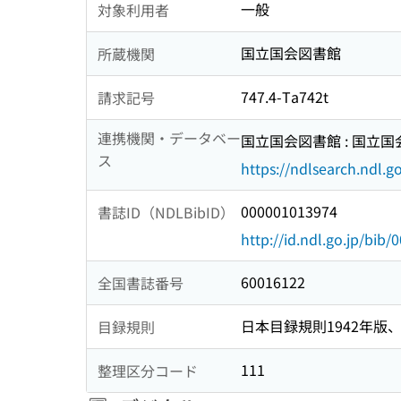
一般
対象利用者
国立国会図書館
所蔵機関
747.4-Ta742t
請求記号
連携機関・データベー
国立国会図書館 : 国立
ス
https://ndlsearch.ndl.go
000001013974
書誌ID（NDLBibID）
http://id.ndl.go.jp/bib
60016122
全国書誌番号
日本目録規則1942年版、1
目録規則
111
整理区分コード