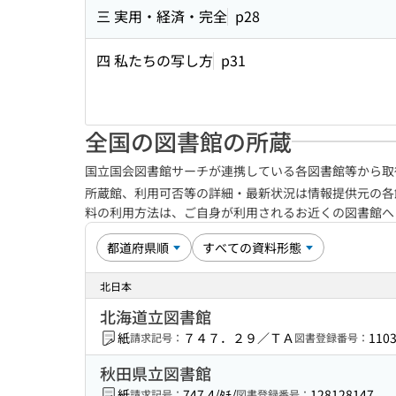
三 実用・経済・完全
p28
四 私たちの写し方
p31
全国の図書館の所蔵
国立国会図書館サーチが連携している各図書館等から取
所蔵館、利用可否等の詳細・最新状況は情報提供元の各
料の利用方法は、ご自身が利用されるお近くの図書館
北日本
北海道立図書館
紙
７４７．２９／ＴＡ
110
請求記号：
図書登録番号：
秋田県立図書館
紙
747.4/ﾀﾁ/
128128147
請求記号：
図書登録番号：