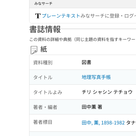
みなサーチ
プレーンテキスト
みなサーチに登録・ログ
書誌情報
この資料の詳細や典拠（同じ主題の資料を指すキーワー
紙
図書
資料種別
地理写真手帳
タイトル
チリ シャシン テチョウ
タイトルよみ
田中薫 著
著者・編者
著者標目
田中, 薫, 1898-1982
タナカ