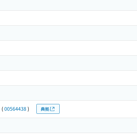
ン
(
00564438
)
典拠