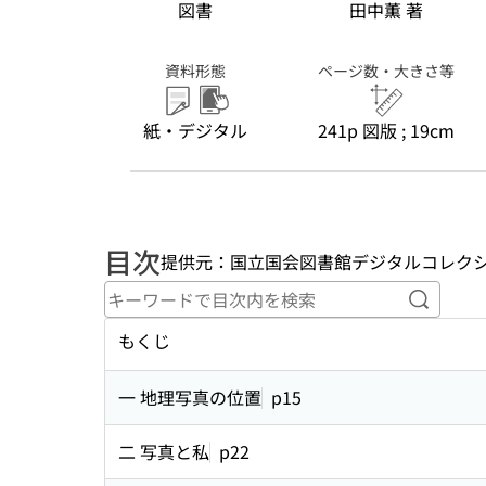
図書
田中薫 著
資料形態
ページ数・大きさ等
紙・デジタル
241p 図版 ; 19cm
目次
提供元：国立国会図書館デジタルコレク
キーワ
もくじ
一 地理写真の位置
p15
二 写真と私
p22