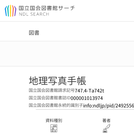
本文へ移動
図書
地理写真手帳
747.4-Ta742t
国立国会図書館請求記号
000001013974
国立国会図書館書誌ID
info:ndljp/pid/249255
国立国会図書館永続的識別子
資料種別
著者