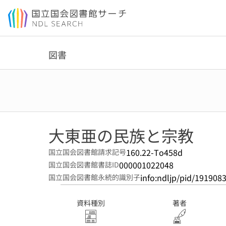
本文へ移動
図書
大東亜の民族と宗教
160.22-To458d
国立国会図書館請求記号
000001022048
国立国会図書館書誌ID
info:ndljp/pid/191908
国立国会図書館永続的識別子
資料種別
著者