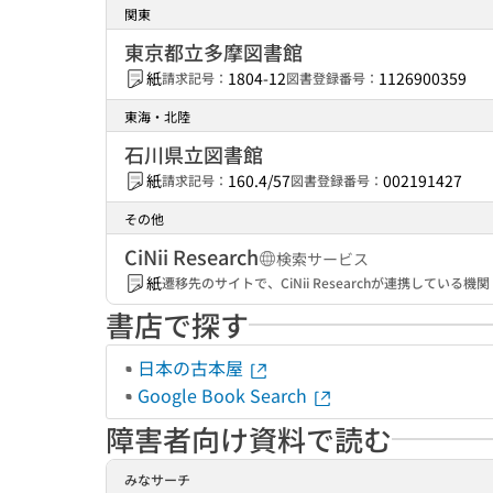
関東
東京都立多摩図書館
紙
1804-12
1126900359
請求記号：
図書登録番号：
東海・北陸
石川県立図書館
紙
160.4/57
002191427
請求記号：
図書登録番号：
その他
CiNii Research
検索サービス
紙
遷移先のサイトで、CiNii Researchが連携してい
書店で探す
日本の古本屋
Google Book Search
障害者向け資料で読む
みなサーチ