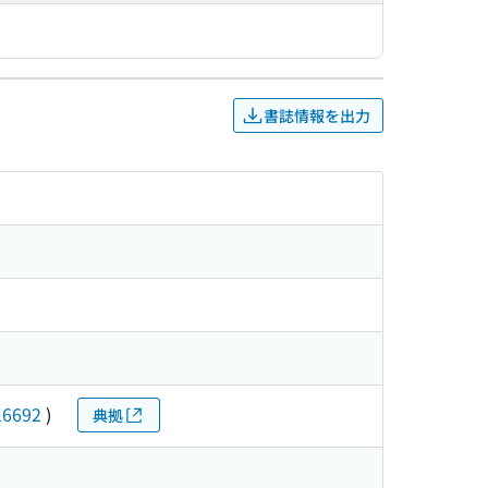
書誌情報を出力
16692
)
典拠