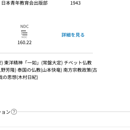
日本青年教育会出版部
1943
NDC
詳細を見る
160.22
) 東洋精神「一如」(常盤大定) チベット仏教
久野芳隆) 泰国の仏教(山本快竜) 南方宗教政策(古
我の思想(木村日紀)
ション
ヘルプページへのリンク
ードで目次内を検索