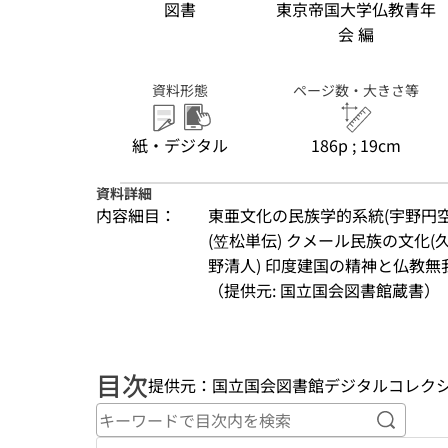
図書
東京帝国大学仏教青年
会 編
資料形態
ページ数・大きさ等
紙・デジタル
186p ; 19cm
資料詳細
内容細目：
東亜文化の民族学的系統(宇野円空
(笠松単伝) クメール民族の文化(
野清人) 印度建国の精神と仏教無
（提供元: 国立国会図書館蔵書）
目次
提供元：国立国会図書館デジタルコレク
キーワ