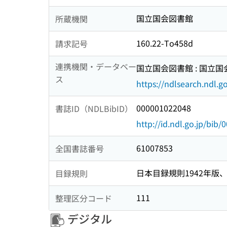
国立国会図書館
所蔵機関
160.22-To458d
請求記号
連携機関・データベー
国立国会図書館 : 国立
ス
https://ndlsearch.ndl.go
000001022048
書誌ID（NDLBibID）
http://id.ndl.go.jp/bib
61007853
全国書誌番号
日本目録規則1942年版、1
目録規則
111
整理区分コード
デジタル