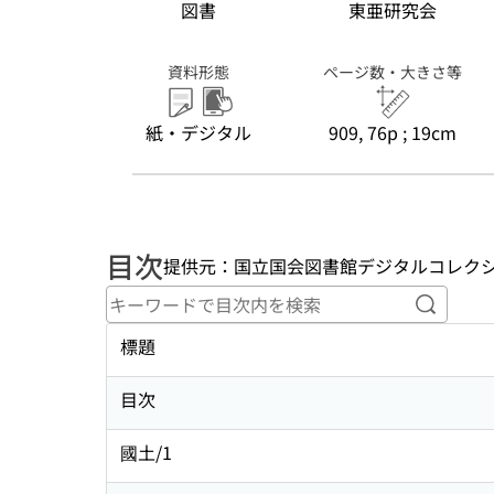
図書
東亜研究会
資料形態
ページ数・大きさ等
紙・デジタル
909, 76p ; 19cm
目次
提供元：国立国会図書館デジタルコレク
キーワ
標題
目次
國土/1