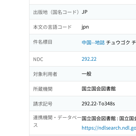
JP
出版地（国名コード）
jpn
本文の言語コード
件名標目
中国--地誌
チュウゴク 
292.22
NDC
一般
対象利用者
国立国会図書館
所蔵機関
292.22-To348s
請求記号
連携機関・データベー
国立国会図書館 : 国立
ス
https://ndlsearch.ndl.go