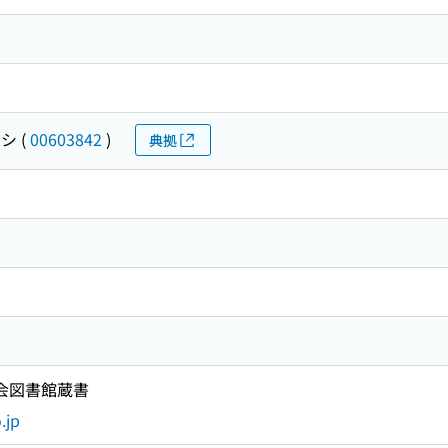
チシ
(
00603842
)
典拠
国会図書館蔵書
.jp