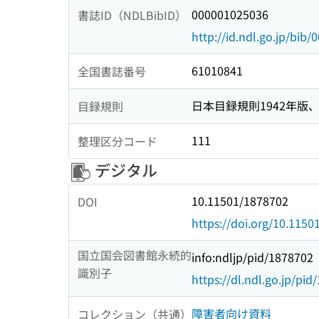
000001025036
書誌ID（NDLBibID）
http://id.ndl.go.jp/bib
61010841
全国書誌番号
日本目録規則1942年版、1
目録規則
111
整理区分コード
デジタル
10.11501/1878702
DOI
https://doi.org/10.115
国立国会図書館永続的
info:ndljp/pid/1878702
識別子
https://dl.ndl.go.jp/pi
障害者向け資料
コレクション（共通）