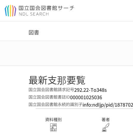
本文へ移動
図書
最新支那要覧
292.22-To348s
国立国会図書館請求記号
000001025036
国立国会図書館書誌ID
info:ndljp/pid/187870
国立国会図書館永続的識別子
資料種別
著者