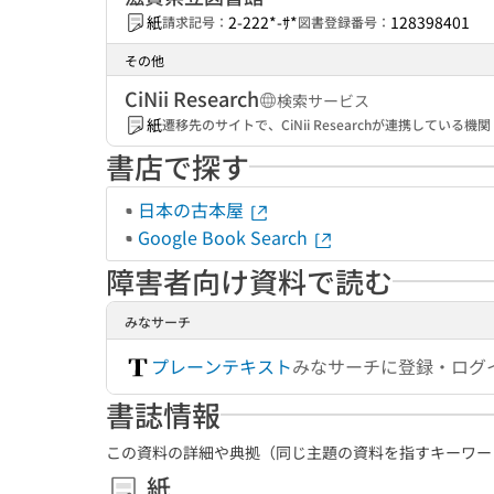
紙
2-222*-ｻ*
128398401
請求記号：
図書登録番号：
その他
CiNii Research
検索サービス
紙
遷移先のサイトで、CiNii Researchが連携してい
書店で探す
日本の古本屋
Google Book Search
障害者向け資料で読む
みなサーチ
プレーンテキスト
みなサーチに登録・ログ
書誌情報
この資料の詳細や典拠（同じ主題の資料を指すキーワー
紙