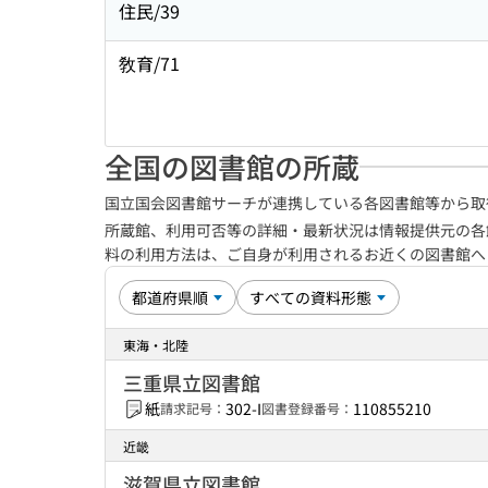
住民/39
敎育/71
全国の図書館の所蔵
国立国会図書館サーチが連携している各図書館等から取
所蔵館、利用可否等の詳細・最新状況は情報提供元の各
料の利用方法は、ご自身が利用されるお近くの図書館
東海・北陸
三重県立図書館
紙
302-I
110855210
請求記号：
図書登録番号：
近畿
滋賀県立図書館