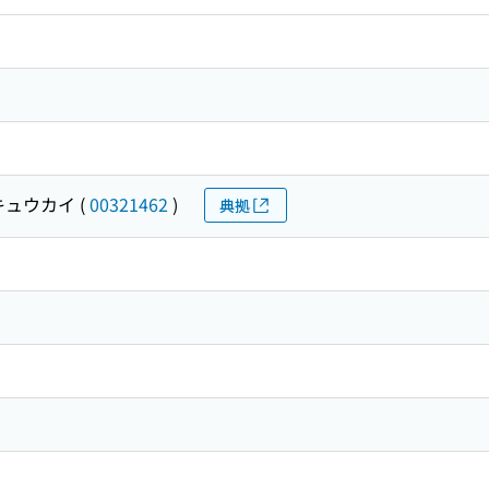
キュウカイ
(
00321462
)
典拠