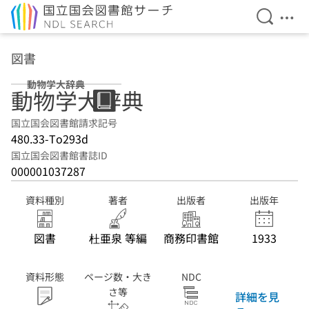
検索を開
メニ
本文へ移動
図書
動物学大辞典
動物学大辞典
国立国会図書館請求記号
480.33-To293d
国立国会図書館書誌ID
000001037287
資料種別
著者
出版者
出版年
図書
杜亜泉 等編
商務印書館
1933
資料形態
ページ数・大き
NDC
さ等
詳細を見