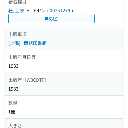
著者標目
杜, 亜泉
ト, アセン
(
00751279
)
典拠
出版事項
[上海] : 商務印書館
出版年月日等
1933
出版年（W3CDTF）
1933
数量
1冊
大きさ