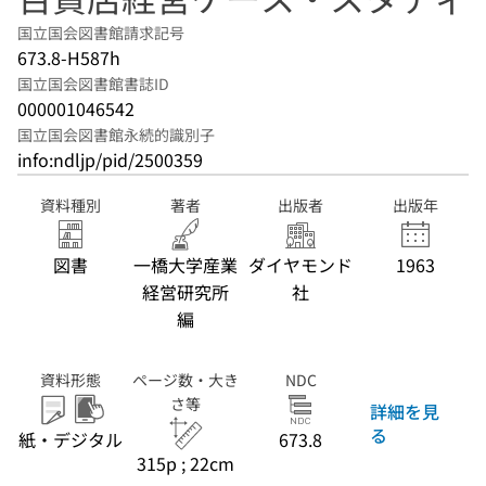
国立国会図書館請求記号
673.8-H587h
国立国会図書館書誌ID
000001046542
国立国会図書館永続的識別子
info:ndljp/pid/2500359
資料種別
著者
出版者
出版年
図書
一橋大学産業
ダイヤモンド
1963
経営研究所
社
編
資料形態
ページ数・大き
NDC
さ等
詳細を見
る
紙・デジタル
673.8
315p ; 22cm