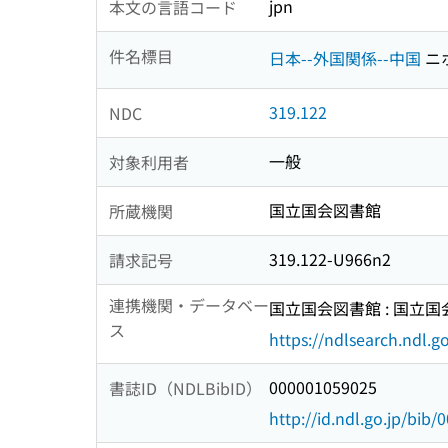
jpn
本文の言語コード
件名標目
日本--外国関係--中国
ニ
319.122
NDC
一般
対象利用者
国立国会図書館
所蔵機関
319.122-U966n2
請求記号
連携機関・データベー
国立国会図書館 : 国立
ス
https://ndlsearch.ndl.go
000001059025
書誌ID（NDLBibID）
http://id.ndl.go.jp/bib