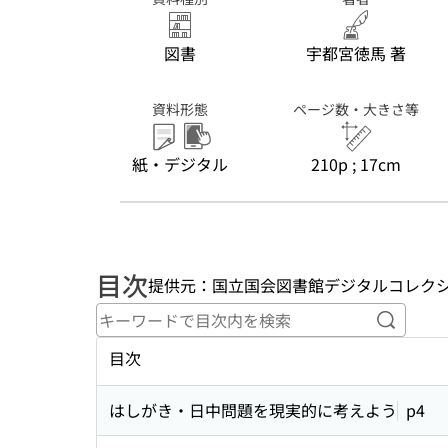
図書
宇都宮徳馬 著
資料形態
ページ数・大きさ等
紙・デジタル
210p ; 17cm
目次
提供元：国立国会図書館デジタルコレク
キーワ
目次
はしがき・日中問題を現実的に考えよう
p4