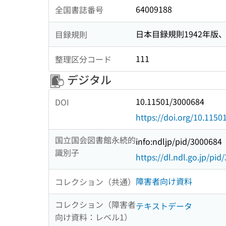
64009188
全国書誌番号
日本目録規則1942年版、1
目録規則
111
整理区分コード
デジタル
10.11501/3000684
DOI
https://doi.org/10.115
国立国会図書館永続的
info:ndljp/pid/3000684
識別子
https://dl.ndl.go.jp/pi
障害者向け資料
コレクション（共通）
コレクション（障害者
テキストデータ
向け資料：レベル1）