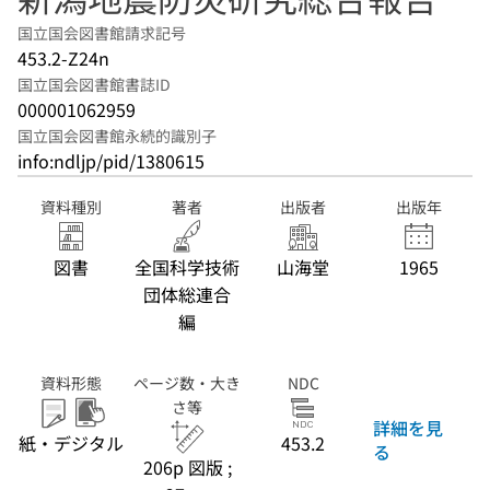
国立国会図書館請求記号
453.2-Z24n
国立国会図書館書誌ID
000001062959
国立国会図書館永続的識別子
info:ndljp/pid/1380615
資料種別
著者
出版者
出版年
図書
全国科学技術
山海堂
1965
団体総連合
編
資料形態
ページ数・大き
NDC
さ等
詳細を見
紙・デジタル
453.2
る
206p 図版 ;