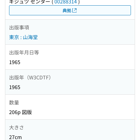
ギジュツ センター
(
00288314
)
典拠
出版事項
東京 : 山海堂
出版年月日等
1965
出版年（W3CDTF）
1965
数量
206p 図版
大きさ
27cm