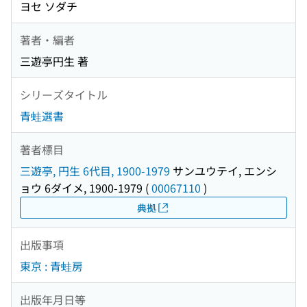
ヨセ ソダチ
著者・編者
三遊亭円生 著
シリーズタイトル
青蛙選書
著者標目
三遊亭, 円生 6代目, 1900-1979
サンユウテイ, エンシ
ョウ 6ダイメ, 1900-1979
(
00067110
)
典拠
出版事項
東京 : 青蛙房
出版年月日等