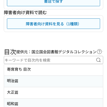
書店で探す
障害者向け資料で読む
障害者向け資料を見る（1種類）
目次
提供元：国立国会図書館デジタルコレクション
ヘル
キー
寄席育ち 目次
明治篇
大正篇
昭和篇