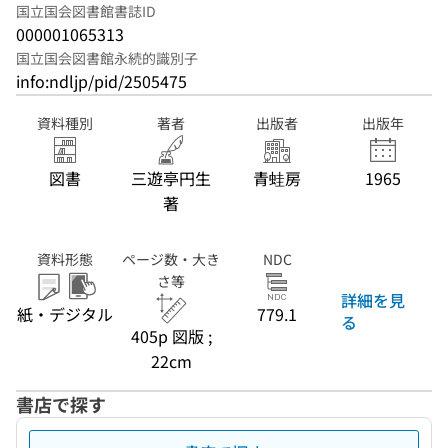
国立国会図書館書誌ID
000001065313
国立国会図書館永続的識別子
info:ndljp/pid/2505475
資料種別
著者
出版者
出版年
図書
三遊亭円生
青蛙房
1965
著
資料形態
ページ数・大き
NDC
さ等
詳細を見
紙・デジタル
779.1
る
405p 図版 ;
22cm
書店で探す