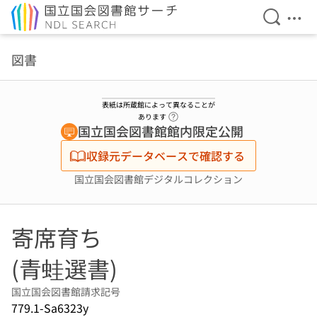
検索を開
メニ
本文へ移動
図書
表紙は所蔵館によって異なることが
ヘルプページへのリンク
あります
国立国会図書館館内限定公開
収録元データベースで確認する
国立国会図書館デジタルコレクション
寄席育ち
(青蛙選書)
国立国会図書館請求記号
779.1-Sa6323y