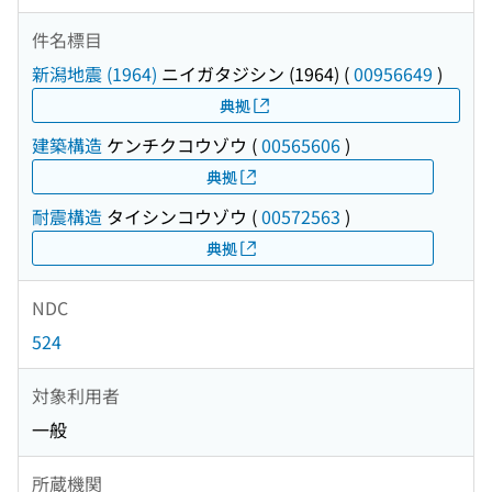
件名標目
新潟地震 (1964)
ニイガタジシン (1964)
(
00956649
)
典拠
建築構造
ケンチクコウゾウ
(
00565606
)
典拠
耐震構造
タイシンコウゾウ
(
00572563
)
典拠
NDC
524
対象利用者
一般
所蔵機関