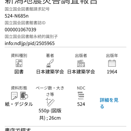
国立国会図書館請求記号
524-N685n
国立国会図書館書誌ID
000001067039
国立国会図書館永続的識別子
info:ndljp/pid/2505965
資料種別
著者
出版者
出版年
図書
日本建築学会
日本建築学会
1964
資料形態
ページ数・大き
NDC
さ等
詳細を見
紙・デジタル
524
る
550p (図版
共) ; 26cm
書店で探す