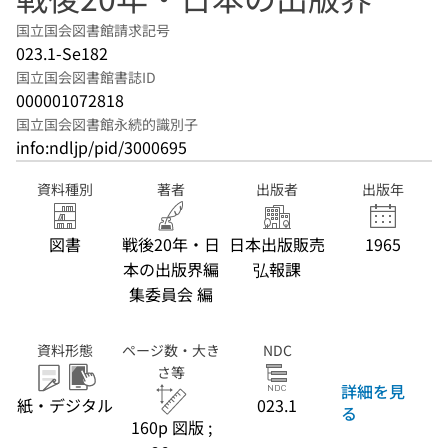
国立国会図書館請求記号
023.1-Se182
国立国会図書館書誌ID
000001072818
国立国会図書館永続的識別子
info:ndljp/pid/3000695
資料種別
著者
出版者
出版年
図書
戦後20年・日
日本出版販売
1965
本の出版界編
弘報課
集委員会 編
資料形態
ページ数・大き
NDC
さ等
詳細を見
紙・デジタル
023.1
る
160p 図版 ;