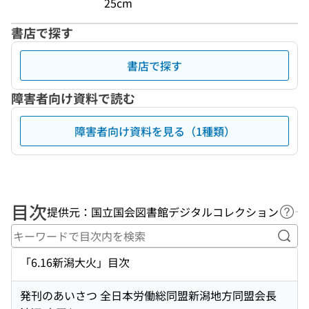
25cm
書店で探す
書店で探す
障害者向け資料で読む
障害者向け資料を見る（1種類）
目次
提供元：国立国会図書館デジタルコレクション
ヘル
キー
「6.16新潟大火」目次
発刊のあいさつ 全日本労働総同盟新潟地方同盟会長