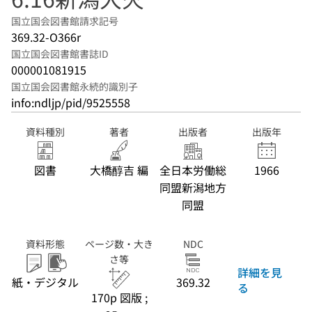
国立国会図書館請求記号
369.32-O366r
国立国会図書館書誌ID
000001081915
国立国会図書館永続的識別子
info:ndljp/pid/9525558
資料種別
著者
出版者
出版年
図書
大橋醇吉 編
全日本労働総
1966
同盟新潟地方
同盟
資料形態
ページ数・大き
NDC
さ等
詳細を見
紙・デジタル
369.32
る
170p 図版 ;