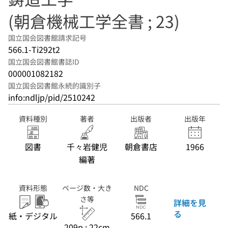
(朝倉機械工学全書 ; 23)
国立国会図書館請求記号
566.1-Ti292t2
国立国会図書館書誌ID
000001082182
国立国会図書館永続的識別子
info:ndljp/pid/2510242
資料種別
著者
出版者
出版年
図書
千々岩健児
朝倉書店
1966
編著
資料形態
ページ数・大き
NDC
さ等
詳細を見
る
紙・デジタル
566.1
209p ; 22cm