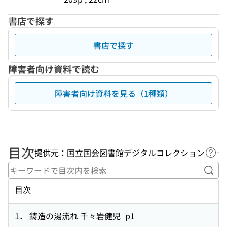
書店で探す
書店で探す
障害者向け資料で読む
障害者向け資料を見る（1種類）
目次
提供元：国立国会図書館デジタルコレクション
ヘル
キー
目次
1． 鋳造の湯流れ 千々岩健児
p1