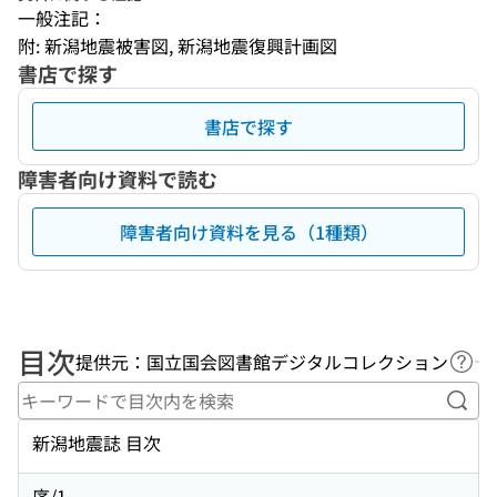
一般注記：
附: 新潟地震被害図, 新潟地震復興計画図
書店で探す
書店で探す
障害者向け資料で読む
障害者向け資料を見る（1種類）
目次
提供元：国立国会図書館デジタルコレクション
ヘル
キー
新潟地震誌 目次
序/1