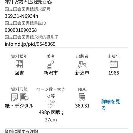
国立国会図書館請求記号
369.31-N6934n
国立国会図書館書誌ID
000001090368
国立国会図書館永続的識別子
info:ndljp/pid/9545369
資料種別
著者
出版者
出版年
図書
新潟市
新潟市
1966
資料形態
ページ数・大き
NDC
さ等
詳細を見
紙・デジタル
369.31
る
498p 図版 ;
27cm
資料に関する注記