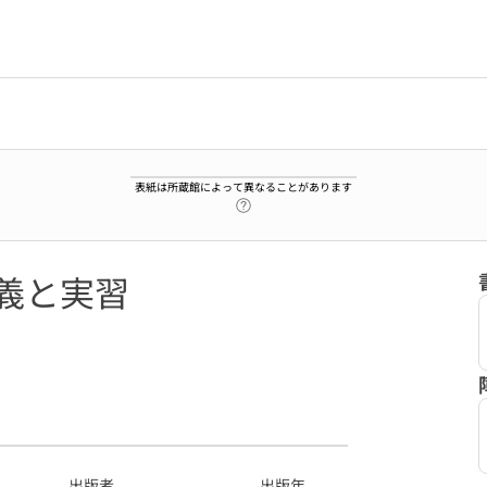
表紙は所蔵館によって異なることがあります
ヘルプページへのリンク
講義と実習
1
出版者
出版年