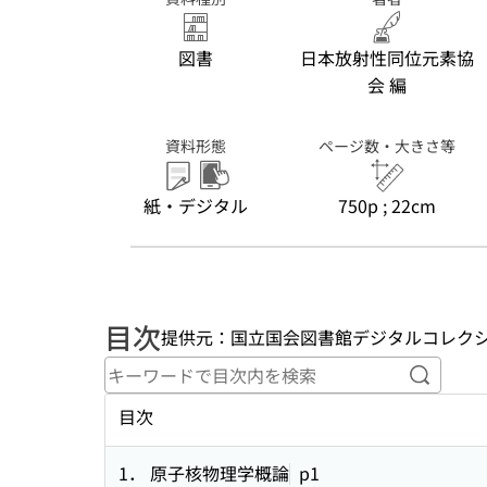
図書
日本放射性同位元素協
会 編
資料形態
ページ数・大きさ等
紙・デジタル
750p ; 22cm
目次
提供元：国立国会図書館デジタルコレク
キーワ
目次
1． 原子核物理学概論
p1