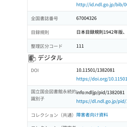
http://id.ndl.go.jp/bib
67004326
全国書誌番号
日本目録規則1942年版、1
目録規則
111
整理区分コード
デジタル
10.11501/1382081
DOI
https://doi.org/10.115
国立国会図書館永続的
info:ndljp/pid/1382081
識別子
https://dl.ndl.go.jp/pi
障害者向け資料
コレクション（共通）