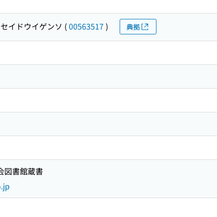
セイドウイゲンソ
(
00563517
)
典拠
国会図書館蔵書
.jp