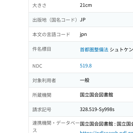
21cm
大きさ
JP
出版地（国名コード）
jpn
本文の言語コード
件名標目
首都圏整備法
シュトケン
519.8
NDC
一般
対象利用者
国立国会図書館
所蔵機関
328.519-Sy998s
請求記号
連携機関・データベー
国立国会図書館 : 国立
ス
https://ndlsearch.ndl.go