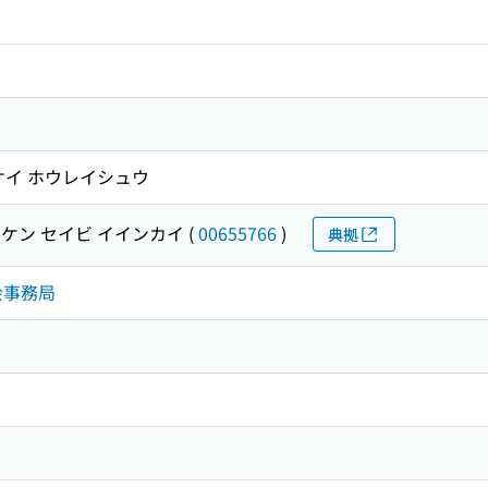
ケイ ホウレイシュウ
ケン セイビ イインカイ
(
00655766
)
典拠
会事務局