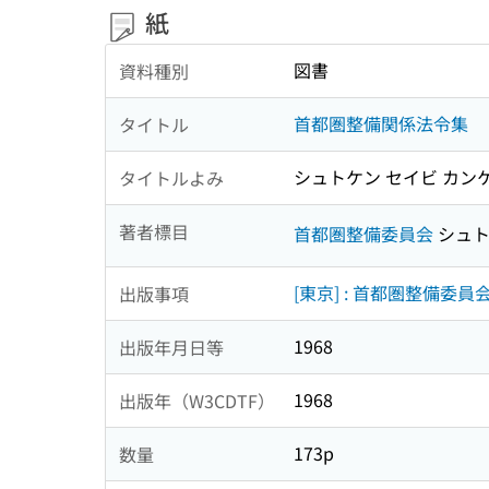
紙
図書
資料種別
首都圏整備関係法令集
タイトル
シュトケン セイビ カン
タイトルよみ
著者標目
首都圏整備委員会
シュト
[東京] : 首都圏整備委員
出版事項
1968
出版年月日等
1968
出版年（W3CDTF）
173p
数量