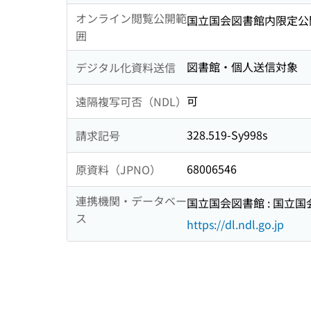
オンライン閲覧公開範
国立国会図書館内限定公
囲
図書館・個人送信対象
デジタル化資料送信
可
遠隔複写可否（NDL）
328.519-Sy998s
請求記号
68006546
原資料（JPNO）
連携機関・データベー
国立国会図書館 : 国立
ス
https://dl.ndl.go.jp