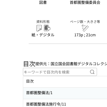
図書
首都圏整備委員会
資料形態
ページ数・大きさ等
紙・デジタル
173p ; 21cm
目次
提供元：国立国会図書館デジタルコレク
キーワ
目次
首都圏整備法/1
首都圏整備法施行令/11