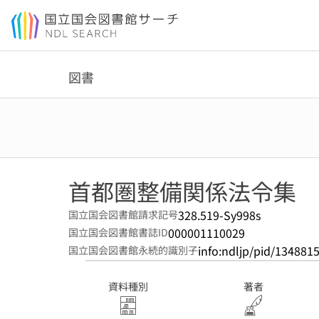
本文へ移動
図書
首都圏整備関係法令集
328.519-Sy998s
国立国会図書館請求記号
000001110029
国立国会図書館書誌ID
info:ndljp/pid/134881
国立国会図書館永続的識別子
資料種別
著者