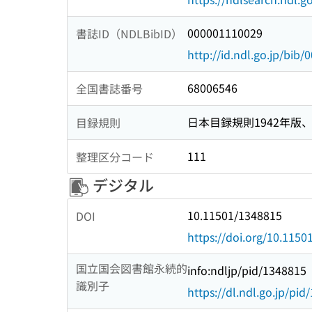
000001110029
書誌ID（NDLBibID）
http://id.ndl.go.jp/bib
68006546
全国書誌番号
日本目録規則1942年版、1
目録規則
111
整理区分コード
デジタル
10.11501/1348815
DOI
https://doi.org/10.115
国立国会図書館永続的
info:ndljp/pid/1348815
識別子
https://dl.ndl.go.jp/pi