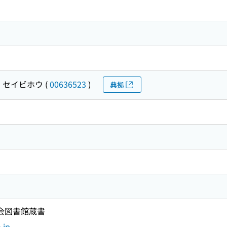
 セイビホウ
(
00636523
)
典拠
国会図書館蔵書
.jp