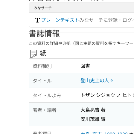
みなサーチ
プレーンテキスト
みなサーチに登録・ログ
書誌情報
この資料の詳細や典拠（同じ主題の資料を指すキーワー
紙
図書
資料種別
登山史上の人々
タイトル
トザン シジョウ ノ ヒト
タイトルよみ
大島亮吉 著
著者・編者
安川茂雄 編
著者標目
大島, 亮吉, 1899-1928
オ