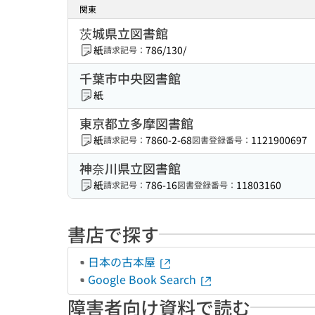
関東
茨城県立図書館
紙
786/130/
請求記号：
千葉市中央図書館
紙
東京都立多摩図書館
紙
7860-2-68
1121900697
請求記号：
図書登録番号：
神奈川県立図書館
紙
786-16
11803160
請求記号：
図書登録番号：
書店で探す
日本の古本屋
Google Book Search
障害者向け資料で読む