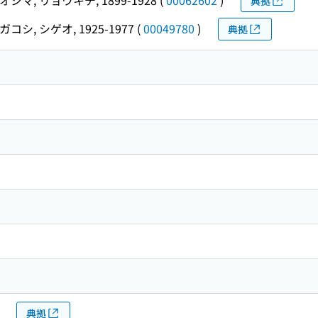
典拠
コシ, シゲオ, 1925-1977
(
00049780
)
典拠
典拠