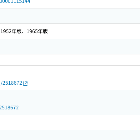
/000001115144
952年版、1965年版
01/2518672
d/2518672