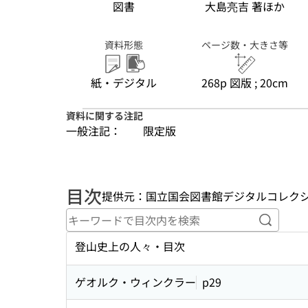
図書
大島亮吉 著ほか
資料形態
ページ数・大きさ等
紙・デジタル
268p 図版 ; 20cm
資料に関する注記
一般注記：
限定版
目次
提供元：国立国会図書館デジタルコレク
キーワ
登山史上の人々・目次
ゲオルク・ウィンクラー
p29