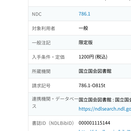
786.1
NDC
一般
対象利用者
限定版
一般注記
1200円 (税込)
入手条件・定価
国立国会図書館
所蔵機関
786.1-O815t
請求記号
連携機関・データベー
国立国会図書館 : 国立
ス
https://ndlsearch.ndl.go
000001115144
書誌ID（NDLBibID）