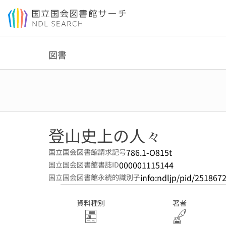
本文へ移動
図書
登山史上の人々
786.1-O815t
国立国会図書館請求記号
000001115144
国立国会図書館書誌ID
info:ndljp/pid/251867
国立国会図書館永続的識別子
資料種別
著者