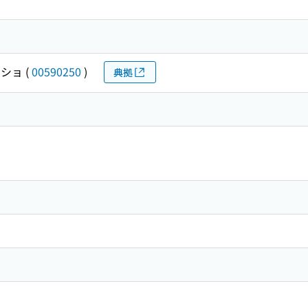
ウショ
(
00590250
)
典拠