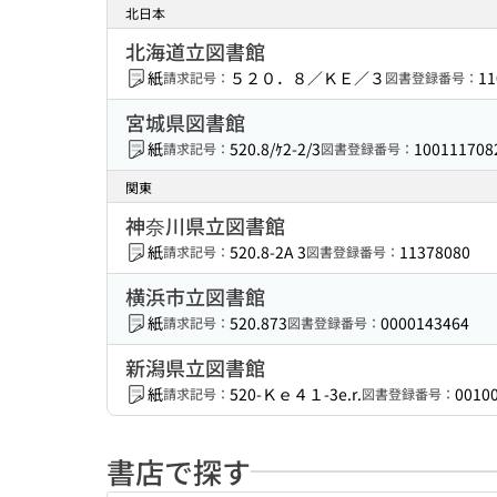
北日本
北海道立図書館
紙
５２０．８／ＫＥ／３
11
請求記号：
図書登録番号：
宮城県図書館
紙
520.8/ｹ2-2/3
100111708
請求記号：
図書登録番号：
関東
神奈川県立図書館
紙
520.8-2A 3
11378080
請求記号：
図書登録番号：
横浜市立図書館
紙
520.873
0000143464
請求記号：
図書登録番号：
新潟県立図書館
紙
520-Ｋｅ４１-3e.r.
0010
請求記号：
図書登録番号：
書店で探す