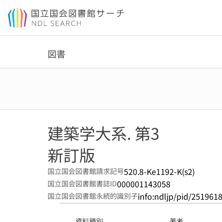
本文へ移動
図書
建築学大系. 第3
新訂版
520.8-Ke1192-K(s2)
国立国会図書館請求記号
000001143058
国立国会図書館書誌ID
info:ndljp/pid/251961
国立国会図書館永続的識別子
資料種別
著者