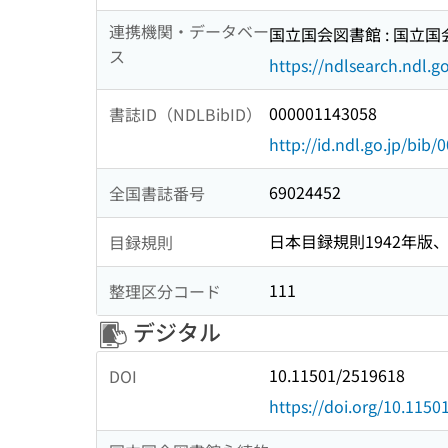
連携機関・データベー
国立国会図書館 : 国立
ス
https://ndlsearch.ndl.go
000001143058
書誌ID（NDLBibID）
http://id.ndl.go.jp/bib
69024452
全国書誌番号
日本目録規則1942年版、1
目録規則
111
整理区分コード
デジタル
10.11501/2519618
DOI
https://doi.org/10.115