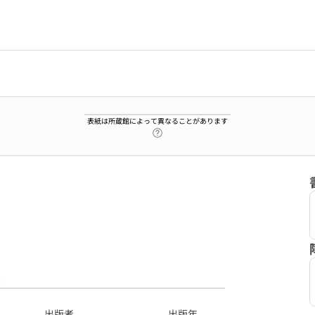
表紙は所蔵館によって異なることがあります
ヘルプページへのリンク
8
出版者
出版年