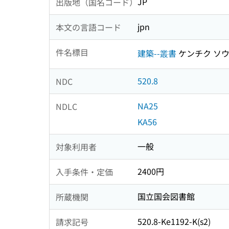
JP
出版地（国名コード）
jpn
本文の言語コード
件名標目
建築--叢書
ケンチク ソ
520.8
NDC
NA25
NDLC
KA56
一般
対象利用者
2400円
入手条件・定価
国立国会図書館
所蔵機関
520.8-Ke1192-K(s2)
請求記号