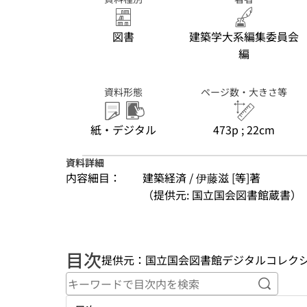
図書
建築学大系編集委員会
編
資料形態
ページ数・大きさ等
紙・デジタル
473p ; 22cm
資料詳細
内容細目：
建築経済 / 伊藤滋 [等]著
（提供元: 国立国会図書館蔵書）
目次
提供元：国立国会図書館デジタルコレク
キーワ