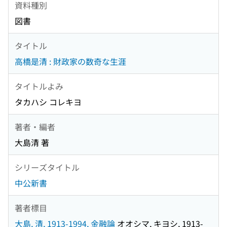
資料種別
図書
タイトル
高橋是清 : 財政家の数奇な生涯
タイトルよみ
タカハシ コレキヨ
著者・編者
大島清 著
シリーズタイトル
中公新書
著者標目
大島, 清, 1913-1994, 金融論
オオシマ, キヨシ, 1913-