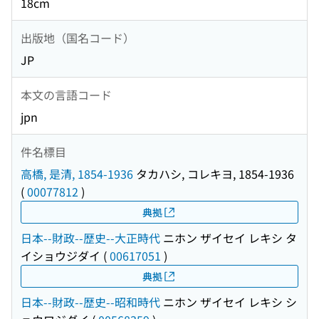
18cm
出版地（国名コード）
JP
本文の言語コード
jpn
件名標目
高橋, 是清, 1854-1936
タカハシ, コレキヨ, 1854-1936
(
00077812
)
典拠
日本--財政--歴史--大正時代
ニホン ザイセイ レキシ タ
イショウジダイ
(
00617051
)
典拠
日本--財政--歴史--昭和時代
ニホン ザイセイ レキシ シ