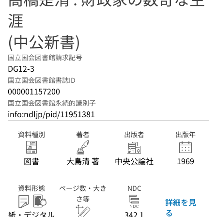
涯
(中公新書)
国立国会図書館請求記号
DG12-3
国立国会図書館書誌ID
000001157200
国立国会図書館永続的識別子
info:ndljp/pid/11951381
資料種別
著者
出版者
出版年
図書
大島清 著
中央公論社
1969
資料形態
ページ数・大き
NDC
さ等
詳細を見
る
紙・デジタル
342.1