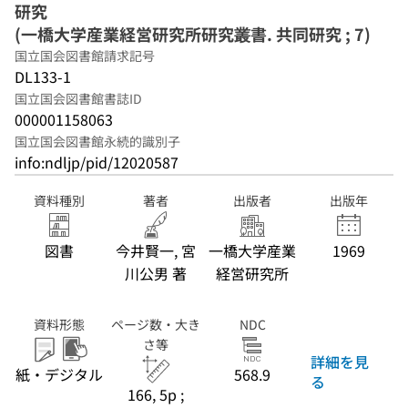
研究
(一橋大学産業経営研究所研究叢書. 共同研究 ; 7)
国立国会図書館請求記号
DL133-1
国立国会図書館書誌ID
000001158063
国立国会図書館永続的識別子
info:ndljp/pid/12020587
資料種別
著者
出版者
出版年
図書
今井賢一, 宮
一橋大学産業
1969
川公男 著
経営研究所
資料形態
ページ数・大き
NDC
さ等
詳細を見
紙・デジタル
568.9
る
166, 5p ;