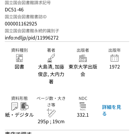
国立国会図書館請求記号
DC51-46
国立国会図書館書誌ID
000001162925
国立国会図書館永続的識別子
info:ndljp/pid/11996272
資料種別
著者
出版者
出版年
図書
大島清, 加藤
東京大学出版
1972
俊彦, 大内力
会
著
資料形態
ページ数・大き
NDC
さ等
詳細を見
る
紙・デジタル
332.1
295p ; 19cm