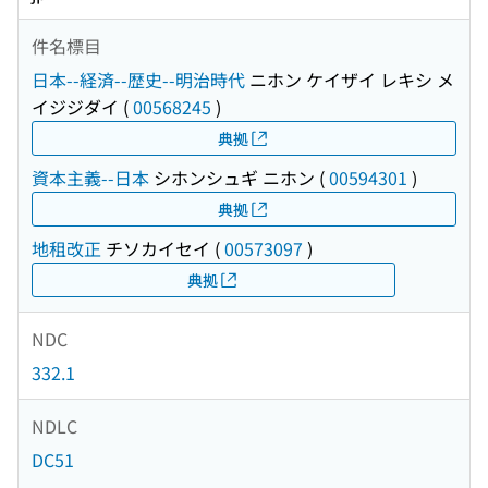
件名標目
日本--経済--歴史--明治時代
ニホン ケイザイ レキシ メ
イジジダイ
(
00568245
)
典拠
資本主義--日本
シホンシュギ ニホン
(
00594301
)
典拠
地租改正
チソカイセイ
(
00573097
)
典拠
NDC
332.1
NDLC
DC51