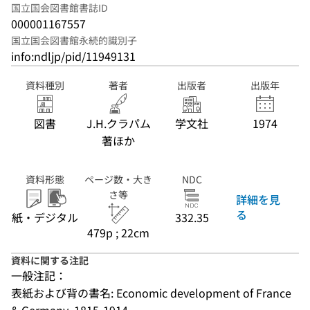
国立国会図書館書誌ID
000001167557
国立国会図書館永続的識別子
info:ndljp/pid/11949131
資料種別
著者
出版者
出版年
図書
J.H.クラパム
学文社
1974
著ほか
資料形態
ページ数・大き
NDC
さ等
詳細を見
る
紙・デジタル
332.35
479p ; 22cm
資料に関する注記
一般注記：
表紙および背の書名: Economic development of France 