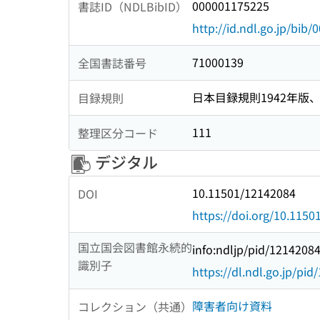
000001175225
書誌ID（NDLBibID）
http://id.ndl.go.jp/bib
71000139
全国書誌番号
日本目録規則1942年版、1
目録規則
111
整理区分コード
デジタル
10.11501/12142084
DOI
https://doi.org/10.115
国立国会図書館永続的
info:ndljp/pid/1214208
識別子
https://dl.ndl.go.jp/pi
障害者向け資料
コレクション（共通）