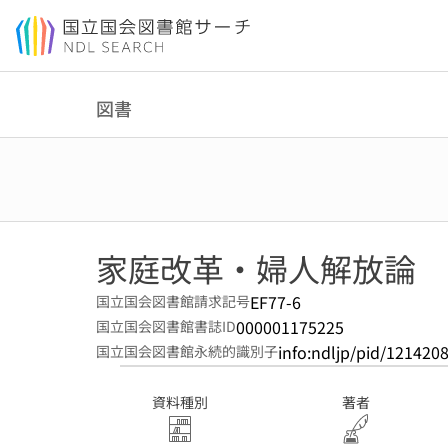
本文へ移動
図書
家庭改革・婦人解放論
EF77-6
国立国会図書館請求記号
000001175225
国立国会図書館書誌ID
info:ndljp/pid/121420
国立国会図書館永続的識別子
資料種別
著者