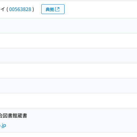
ダイ
(
00563828
)
典拠
国会図書館蔵書
.jp