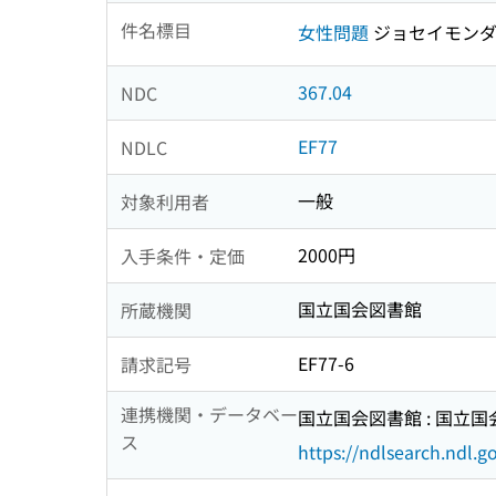
件名標目
女性問題
ジョセイモン
367.04
NDC
EF77
NDLC
一般
対象利用者
2000円
入手条件・定価
国立国会図書館
所蔵機関
EF77-6
請求記号
連携機関・データベー
国立国会図書館 : 国立
ス
https://ndlsearch.ndl.go