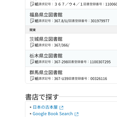
紙
３６７／ウ４／１
11006
請求記号：
図書登録番号：
福島県立図書館
紙
367.8/U/
301979977
請求記号：
図書登録番号：
関東
茨城県立図書館
紙
367/366/
請求記号：
栃木県立図書館
紙
367-298
1100307295
請求記号：
図書登録番号：
群馬県立図書館
紙
367-U39
00326116
請求記号：
図書登録番号：
書店で探す
日本の古本屋
Google Book Search