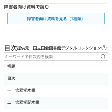
障害者向け資料で読む
障害者向け資料を見る（1種類）
目次
提供元：国立国会図書館デジタルコレクション
ヘル
キー
標題
目次
一 含翠堂木額
二 含翠堂記木額