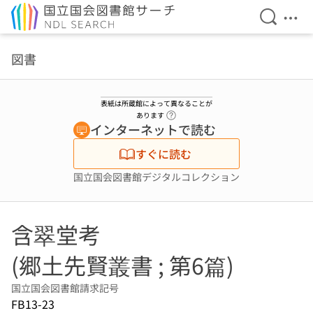
検索を開
メニ
本文へ移動
図書
表紙は所蔵館によって異なることが
ヘルプページへのリンク
あります
インターネットで読む
すぐに読む
国立国会図書館デジタルコレクション
含翠堂考
(郷土先賢叢書 ; 第6篇)
国立国会図書館請求記号
FB13-23