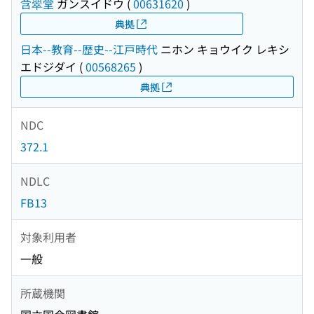
含翠堂
ガンスイドウ
(
00631620
)
典拠
日本--教育--歴史--江戸時代
ニホン キョウイク レキシ
エドジダイ
(
00568265
)
典拠
NDC
372.1
NDLC
FB13
対象利用者
一般
所蔵機関