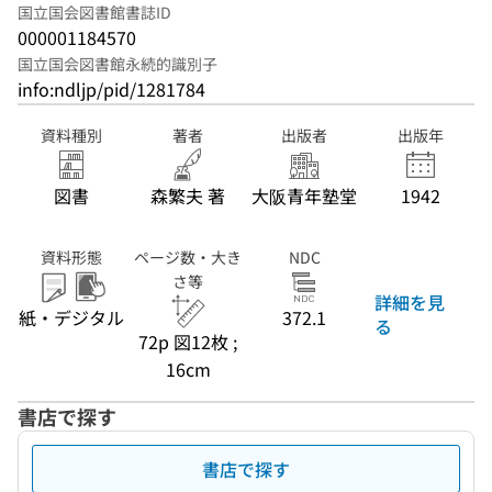
国立国会図書館書誌ID
000001184570
国立国会図書館永続的識別子
info:ndljp/pid/1281784
資料種別
著者
出版者
出版年
図書
森繁夫 著
大阪青年塾堂
1942
資料形態
ページ数・大き
NDC
さ等
詳細を見
紙・デジタル
372.1
る
72p 図12枚 ;
16cm
書店で探す
書店で探す